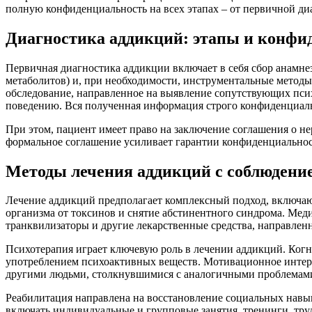
полную конфиденциальность на всех этапах – от первичной ди
Диагностика аддикций: этапы и конфи
Первичная диагностика аддикции включает в себя сбор анамне
метаболитов) и, при необходимости, инструментальные метод
обследование, направленное на выявление сопутствующих псих
поведению. Вся полученная информация строго конфиденциаль
При этом, пациент имеет право на заключение соглашения о н
формальное соглашение усиливает гарантии конфиденциальнос
Методы лечения аддикций с соблюдени
Лечение аддикций предполагает комплексный подход, включа
организма от токсинов и снятие абстинентного синдрома. Мед
транквилизаторы и другие лекарственные средства, направле
Психотерапия играет ключевую роль в лечении аддикций. Когн
употреблением психоактивных веществ. Мотивационное интерв
другими людьми, столкнувшимися с аналогичными проблемам
Реабилитация направлена на восстановление социальных навы
включать индивидуальные и групповые занятия, тренинги, тру