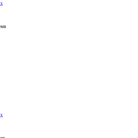
ых
емя
ых
мя