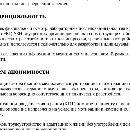
агностики до завершения лечения.
денциальность
за, физикальный осмотр, лабораторные исследования (анализы к
ы (ЭКГ, УЗИ внутренних органов для оценки сопутствующих заб
ических расстройств, таких как депрессия, тревожные расстрой
на и используется исключительно для разработки индивидуально
еразглашении информации с медицинским персоналом. В рамках з
ти.
ем анонимности
ющий детоксикацию, медикаментозную терапию, психотерапию 
икаментозная терапия может включать препараты, снижающие тя
нные на коррекцию сопутствующих психических расстройств.
итивно-поведенческая терапия (КПТ) помогает пациенту измени
ьюирование направлено на усиление мотивации к изменению. Г
и.
ков, трудоустройство и адаптацию к жизни без употребления п
дотерапию и другие мероприятия.