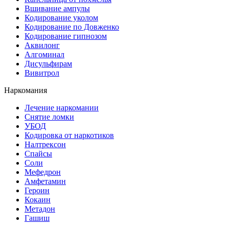
Вшивание ампулы
Кодирование уколом
Кодирование по Довженко
Кодирование гипнозом
Аквилонг
Алгоминал
Дисульфирам
Вивитрол
Наркомания
Лечение наркомании
Снятие ломки
УБОД
Кодировка от наркотиков
Налтрексон
Спайсы
Соли
Мефедрон
Амфетамин
Героин
Кокаин
Метадон
Гашиш