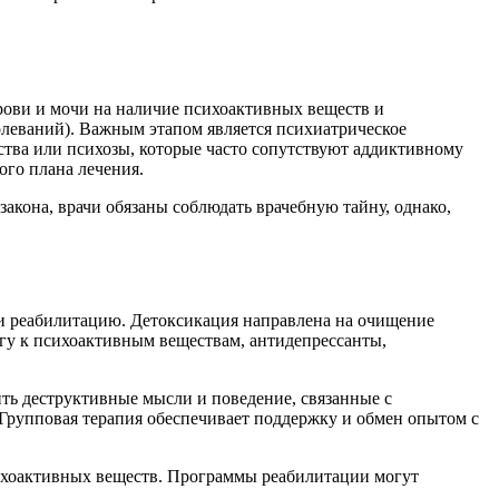
рови и мочи на наличие психоактивных веществ и
олеваний). Важным этапом является психиатрическое
ства или психозы, которые часто сопутствуют аддиктивному
го плана лечения.
акона, врачи обязаны соблюдать врачебную тайну, однако,
и реабилитацию. Детоксикация направлена на очищение
гу к психоактивным веществам, антидепрессанты,
ть деструктивные мысли и поведение, связанные с
рупповая терапия обеспечивает поддержку и обмен опытом с
сихоактивных веществ. Программы реабилитации могут