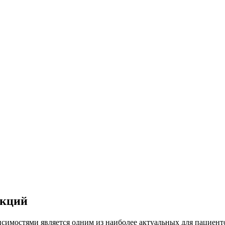
икций
исимостями является одним из наиболее актуальных для пациен