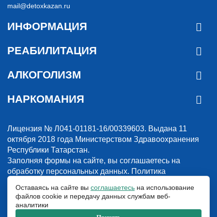
mail@detoxkazan.ru
ИНФОРМАЦИЯ
РЕАБИЛИТАЦИЯ
АЛКОГОЛИЗМ
НАРКОМАНИЯ
Лицензия № Л041-01181-16/00339603. Выдана 11
октября 2018 года Министерством Здравоохранения
Республики Татарстан.
Заполняя формы на сайте, вы соглашаетесь на
обработку персональных данных.
Политика
конфиденциальности
Оставаясь на сайте вы
соглашаетесь
на использование
файлов cookie и передачу данных службам веб-
© 2018-2026. Наркологическая клиника “Detox”. Все права защищены.
аналитики
Указанные на сайте цены и информация имеют информационный
характер и не являются публичной офертой.