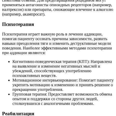
симптомы отмены. Для предотвращения рецидивов могут
применяться антагонисты опиоидных рецепторов (например,
налтрексон) или препараты, снижающие влечение к алкоголю
(например, акампросат).
Психотерапия
Психотерапия играет важную роль в лечении аддикции,
помогая пациенту осознать причины зависимости, развить
навыки преодоления тяги и изменить деструктивные модели
поведения. Наиболее эффективными методами психотерапии
при аддикции являются:
Когнитивно-поведенческая терапия (КПТ): Направлена
на выявление и изменение негативных мыслей и
убеждений, способствующих употреблению
психоактивных веществ.
Мотивационное интервьюирование: Помогает пациенту
укрепить мотивацию к изменению и принять решение о
прекращении употребления.
Групповая терапия: Предоставляет возможность обмена
опытом и поддержки со стороны других людей,
столкнувшихся с аналогичными проблемами.
Реабилитация