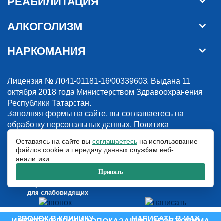
РЕАБИЛИТАЦИЯ
АЛКОГОЛИЗМ
НАРКОМАНИЯ
Лицензия № Л041-01181-16/00339603. Выдана 11
октября 2018 года Министерством Здравоохранения
Республики Татарстан.
Заполняя формы на сайте, вы соглашаетесь на
обработку персональных данных.
Политика
конфиденциальности
Оставаясь на сайте вы
соглашаетесь
на использование
файлов cookie и передачу данных службам веб-
© 2018-2026. Наркологическая клиника “Detox”. Все права защищены.
аналитики
Указанные на сайте цены и информация имеют информационный
характер и не являются публичной офертой.
Принять
ООО «Детокс», ИНН 1660311156, ОГРН 1181690030708
Версия сайта
для слабовидящих
ЗВОНОК В КЛИНИКУ
НАПИСАТЬ В MAX