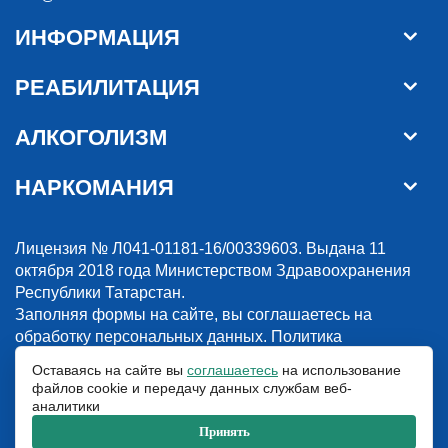
ИНФОРМАЦИЯ
РЕАБИЛИТАЦИЯ
АЛКОГОЛИЗМ
НАРКОМАНИЯ
Лицензия № Л041-01181-16/00339603. Выдана 11
октября 2018 года Министерством Здравоохранения
Республики Татарстан.
Заполняя формы на сайте, вы соглашаетесь на
обработку персональных данных.
Политика
конфиденциальности
Оставаясь на сайте вы
соглашаетесь
на использование
файлов cookie и передачу данных службам веб-
© 2018-2026. Наркологическая клиника “Detox”. Все права защищены.
аналитики
Указанные на сайте цены и информация имеют информационный
характер и не являются публичной офертой.
Принять
ООО «Детокс», ИНН 1660311156, ОГРН 1181690030708