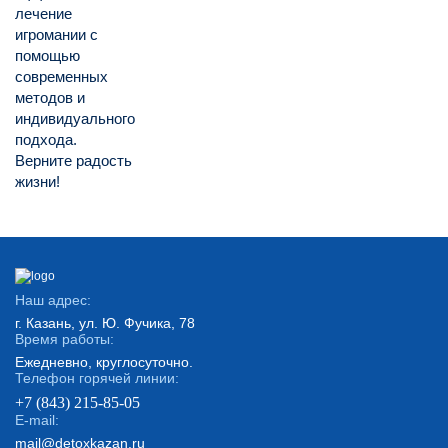
лечение
игромании с
помощью
современных
методов и
индивидуального
подхода.
Верните радость
жизни!
Наш адрес:
г. Казань, ул. Ю. Фучика, 78
Время работы:
Ежедневно, круглосуточно.
Телефон горячей линии:
+7 (843) 215-85-05
E-mail:
mail@detoxkazan.ru