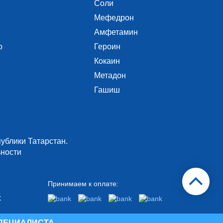
Соли
Мефедрон
Амфетамин
о
Героин
Кокаин
Метадон
Гашиш
ублики Татарстан.
ности
Принимаем к оплате:
х
ПЕЦИАЛИСТА.