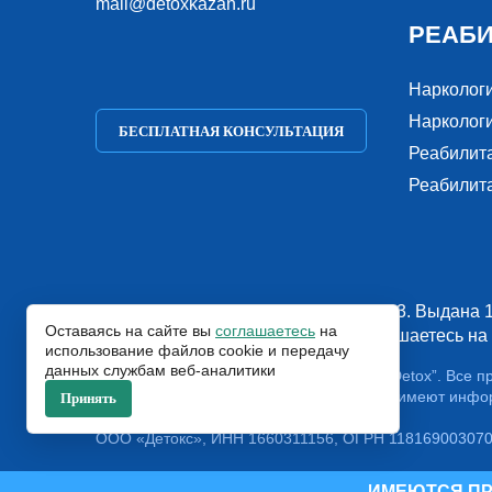
mail@detoxkazan.ru
РЕАБ
Нарколог
Наркологи
БЕСПЛАТНАЯ КОНСУЛЬТАЦИЯ
Реабилит
Реабилит
Лицензия № Л041-01181-16/00339603. Выдана 1
Оставаясь на сайте вы
соглашаетесь
на
Заполняя формы на сайте, вы соглашаетесь на
использование файлов cookie и передачу
данных службам веб-аналитики
© 2018-2026. Наркологическая клиника “Detox”. Все 
Указанные на сайте цены и информация имеют инфо
Принять
являются публичной офертой.
ООО «Детокс», ИНН 1660311156, ОГРН 11816900307
ИМЕЮТСЯ ПР