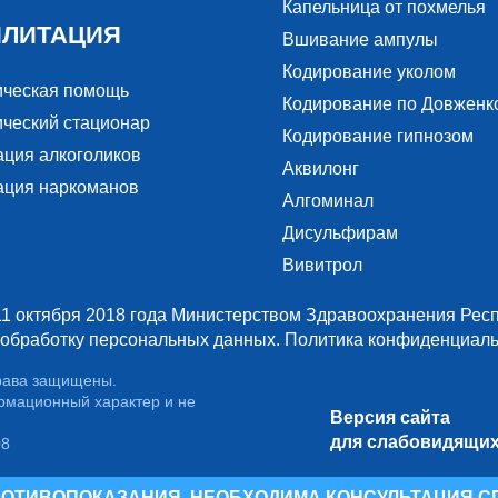
Капельница от похмелья
ИЛИТАЦИЯ
Вшивание ампулы
Кодирование уколом
ическая помощь
Кодирование по Довженк
ческий стационар
Кодирование гипнозом
ация алкоголиков
Аквилонг
ация наркоманов
Алгоминал
Дисульфирам
Вивитрол
1 октября 2018 года Министерством Здравоохранения Респ
 обработку персональных данных.
Политика конфиденциаль
права защищены.
рмационный характер и не
Версия сайта
для слабовидящи
08
ОТИВОПОКАЗАНИЯ. НЕОБХОДИМА КОНСУЛЬТАЦИЯ С