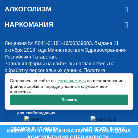
АЛКОГОЛИЗМ
НАРКОМАНИЯ
Лицензия № Л041-01181-16/00339603. Выдана 11
октября 2018 года Министерством Здравоохранения
Республики Татарстан.
Заполняя формы на сайте, вы соглашаетесь на
обработку персональных данных.
Политика
конфиденциальности
Оставаясь на сайте вы
соглашаетесь
на использование
файлов cookie и передачу данных службам веб-
© 2018-2026. Наркологическая клиника “Detox”. Все права защищены.
аналитики
Указанные на сайте цены и информация имеют информационный
характер и не являются публичной офертой.
Принять
ООО «Детокс», ИНН 1660311156, ОГРН 1181690030708
Версия сайта
для слабовидящих
ЗВОНОК В КЛИНИКУ
НАПИСАТЬ В MAX
ИМЕЮТСЯ ПРОТИВОПОКАЗАНИЯ. НЕОБХОДИМА
КОНСУЛЬТАЦИЯ СПЕЦИАЛИСТА.