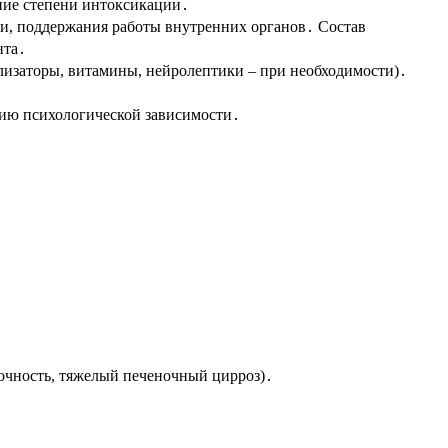
ние степени интоксикации․
ии, поддержания работы внутренних органов․ Состав
нта․
лизаторы, витамины, нейролептики – при необходимости)․
нию психологической зависимости․
точность, тяжелый печеночный цирроз)․