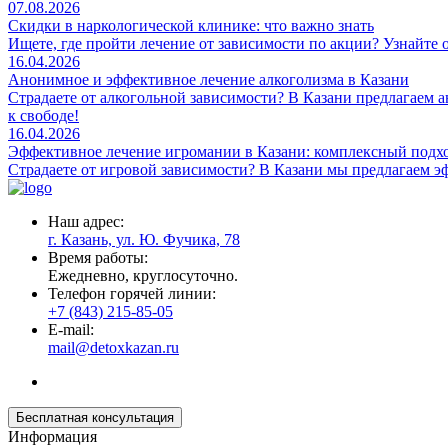
07.08.2026
Скидки в наркологической клинике: что важно знать
Ищете, где пройти лечение от зависимости по акции? Узнайте 
16.04.2026
Анонимное и эффективное лечение алкоголизма в Казани
Страдаете от алкогольной зависимости? В Казани предлагаем 
к свободе!
16.04.2026
Эффективное лечение игромании в Казани: комплексный подх
Страдаете от игровой зависимости? В Казани мы предлагаем 
Наш адрес:
г. Казань, ул. Ю. Фучика, 78
Время работы:
Ежедневно, круглосуточно.
Телефон горячей линии:
+7 (843) 215-85-05
E-mail:
mail@detoxkazan.ru
Бесплатная консультация
Информация