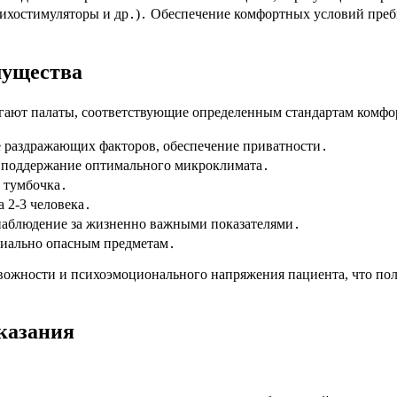
психостимуляторы и др․)․ Обеспечение комфортных условий пр
мущества
гают палаты, соответствующие определенным стандартам комфор
 раздражающих факторов, обеспечение приватности․
 поддержание оптимального микроклимата․
я тумбочка․
 2-3 человека․
наблюдение за жизненно важными показателями․
циально опасным предметам․
жности и психоэмоционального напряжения пациента, что поло
казания