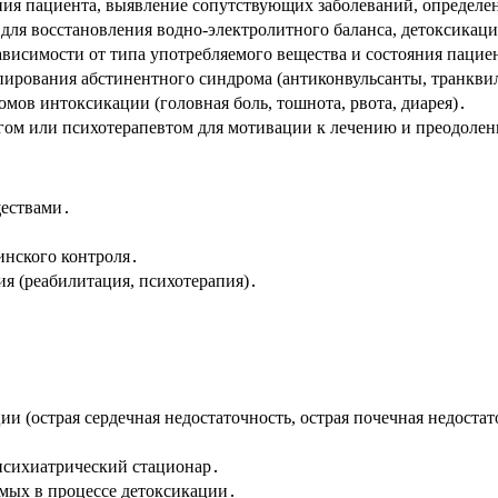
ния пациента, выявление сопутствующих заболеваний, определе
для восстановления водно-электролитного баланса, детоксикац
висимости от типа употребляемого вещества и состояния пацие
упирования абстинентного синдрома (антиконвульсанты, транкви
мов интоксикации (головная боль, тошнота, рвота, диарея)․
огом или психотерапевтом для мотивации к лечению и преодоле
ществами․
нского контроля․
я (реабилитация, психотерапия)․
ии (острая сердечная недостаточность, острая почечная недоста
психиатрический стационар․
мых в процессе детоксикации․