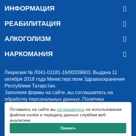
ИНФОРМАЦИЯ
РЕАБИЛИТАЦИЯ
АЛКОГОЛИЗМ
НАРКОМАНИЯ
Лицензия № Л041-01181-16/00339603. Выдана 11
октября 2018 года Министерством Здравоохранения
Республики Татарстан.
Заполняя формы на сайте, вы соглашаетесь на
обработку персональных данных.
Политика
конфиденциальности
Оставаясь на сайте вы
соглашаетесь
на использование
файлов cookie и передачу данных службам веб-
© 2018-2026. Наркологическая клиника “Detox”. Все права защищены.
аналитики
Указанные на сайте цены и информация имеют информационный
характер и не являются публичной офертой.
Принять
ООО «Детокс», ИНН 1660311156, ОГРН 1181690030708
Версия сайта