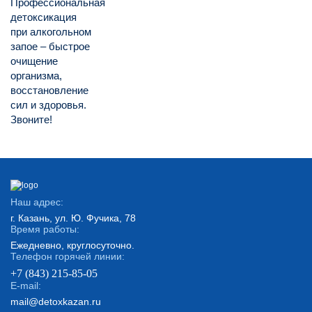
Профессиональная
детоксикация
при алкогольном
запое – быстрое
очищение
организма,
восстановление
сил и здоровья.
Звоните!
Наш адрес:
г. Казань, ул. Ю. Фучика, 78
Время работы:
Ежедневно, круглосуточно.
Телефон горячей линии:
+7 (843) 215-85-05
E-mail:
mail@detoxkazan.ru