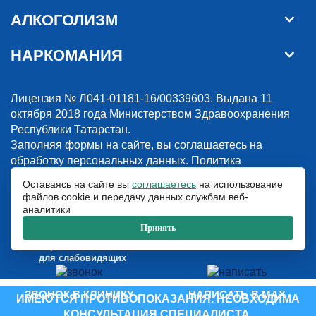
АЛКОГОЛИЗМ
НАРКОМАНИЯ
Лицензия № Л041-01181-16/00339603. Выдана 11
октября 2018 года Министерством Здравоохранения
Республики Татарстан.
Заполняя формы на сайте, вы соглашаетесь на
обработку персональных данных.
Политика
конфиденциальности
Оставаясь на сайте вы
соглашаетесь
на использование
файлов cookie и передачу данных службам веб-
© 2018-2026. Наркологическая клиника “Detox”. Все права защищены.
аналитики
Указанные на сайте цены и информация имеют информационный
характер и не являются публичной офертой.
Принять
ООО «Детокс», ИНН 1660311156, ОГРН 1181690030708
Версия сайта
для слабовидящих
ЗВОНОК В КЛИНИКУ
НАПИСАТЬ В MAX
ИМЕЮТСЯ ПРОТИВОПОКАЗАНИЯ. НЕОБХОДИМА
КОНСУЛЬТАЦИЯ СПЕЦИАЛИСТА.