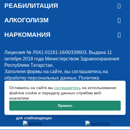
РЕАБИЛИТАЦИЯ
АЛКОГОЛИЗМ
НАРКОМАНИЯ
Лицензия № Л041-01181-16/00339603. Выдана 11
октября 2018 года Министерством Здравоохранения
Республики Татарстан.
Заполняя формы на сайте, вы соглашаетесь на
обработку персональных данных.
Политика
конфиденциальности
Оставаясь на сайте вы
соглашаетесь
на использование
файлов cookie и передачу данных службам веб-
© 2018-2026. Наркологическая клиника “Detox”. Все права защищены.
аналитики
Указанные на сайте цены и информация имеют информационный
характер и не являются публичной офертой.
Принять
ООО «Детокс», ИНН 1660311156, ОГРН 1181690030708
Версия сайта
для слабовидящих