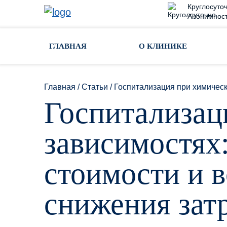
Круглосуточ
Анонимност
Toggle navigation
ГЛАВНАЯ
О КЛИНИКЕ
Главная
/
Статьи
/
Госпитализация при химическ
Госпитализац
зависимостях
стоимости и 
снижения зат