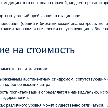
ы медицинского персонала (врачей, медсестер, санитар
ортных условий пребывания в стационаре.
ледования (общий и биохимический анализ крови, мочи, 
остояния здоровья и выявления сопутствующих заболева
е на стоимость
оимость госпитализации:
с выраженным абстинентным синдромом, сопутствующим
енно, более высоких затрат.
сть госпитализации определяется индивидуально, исх
выздоровления.
иках различного уровня может существенно отличаться.