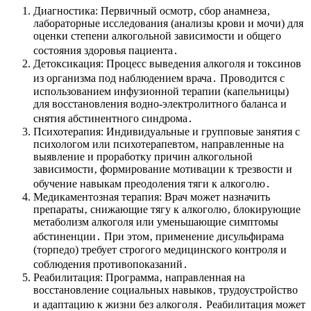
Диагностика: Первичный осмотр‚ сбор анамнеза‚
лабораторные исследования (анализы крови и мочи) для
оценки степени алкогольной зависимости и общего
состояния здоровья пациента․
Детоксикация: Процесс выведения алкоголя и токсинов
из организма под наблюдением врача․ Проводится с
использованием инфузионной терапии (капельницы)
для восстановления водно-электролитного баланса и
снятия абстинентного синдрома․
Психотерапия: Индивидуальные и групповые занятия с
психологом или психотерапевтом‚ направленные на
выявление и проработку причин алкогольной
зависимости‚ формирование мотивации к трезвости и
обучение навыкам преодоления тяги к алкоголю․
Медикаментозная терапия: Врач может назначить
препараты‚ снижающие тягу к алкоголю‚ блокирующие
метаболизм алкоголя или уменьшающие симптомы
абстиненции․ При этом‚ применение дисульфирама
(торпедо) требует строгого медицинского контроля и
соблюдения противопоказаний․
Реабилитация: Программа‚ направленная на
восстановление социальных навыков‚ трудоустройство
и адаптацию к жизни без алкоголя․ Реабилитация может