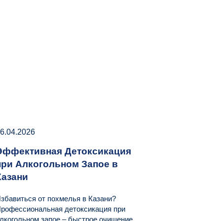
6.04.2026
Эффективная Детоксикация
при Алкогольном Запое в
Казани
збавиться от похмелья в Казани?
рофессиональная детоксикация при
лкогольном запое – быстрое очищение