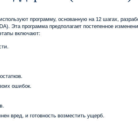
спользуют программу, основанную на 12 шагах, разрабо
oDA). Эта программа предполагает постепенное изменен
этапы включают:
сти.
остатков.
воих ошибок.
в.
нен вред, и готовность возместить ущерб.