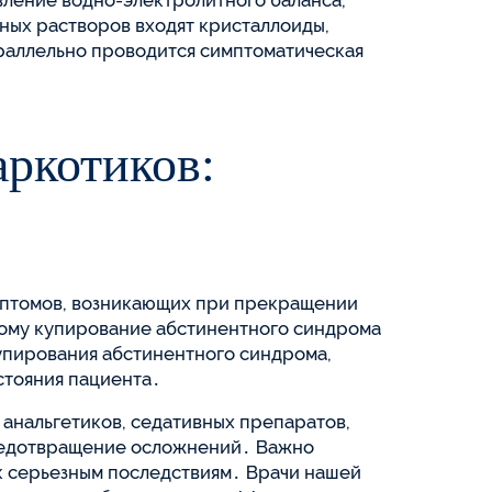
вление водно-электролитного баланса,
ных растворов входят кристаллоиды,
раллельно проводится симптоматическая
аркотиков:
имптомов, возникающих при прекращении
тому купирование абстинентного синдрома
пирования абстинентного синдрома,
стояния пациента․
анальгетиков, седативных препаратов,
предотвращение осложнений․ Важно
 к серьезным последствиям․ Врачи нашей