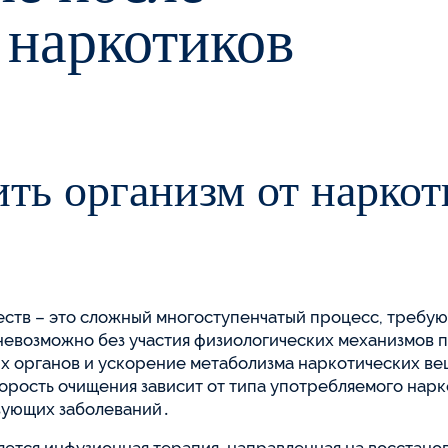
 наркотиков
ить организм от нарко
еств – это сложный многоступенчатый процесс, требу
евозможно без участия физиологических механизмов пе
х органов и ускорение метаболизма наркотических вещ
орость очищения зависит от типа употребляемого нар
вующих заболеваний․