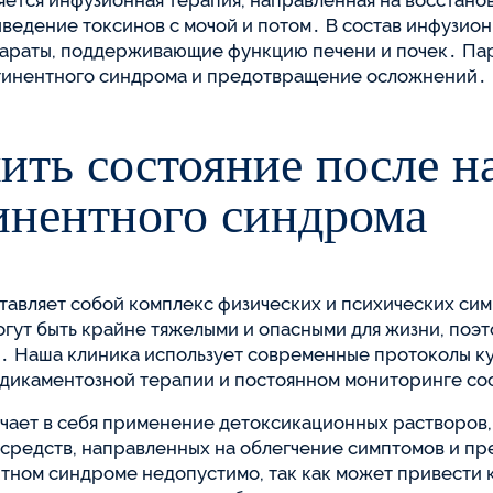
ется инфузионная терапия, направленная на восстано
едение токсинов с мочой и потом․ В состав инфузион
параты, поддерживающие функцию печени и почек․ Па
стинентного синдрома и предотвращение осложнений․
ить состояние после н
инентного синдрома
тавляет собой комплекс физических и психических с
гут быть крайне тяжелыми и опасными для жизни, поэ
 Наша клиника использует современные протоколы ку
дикаментозной терапии и постоянном мониторинге со
ает в себя применение детоксикационных растворов, 
х средств, направленных на облегчение симптомов и 
нтном синдроме недопустимо, так как может привести