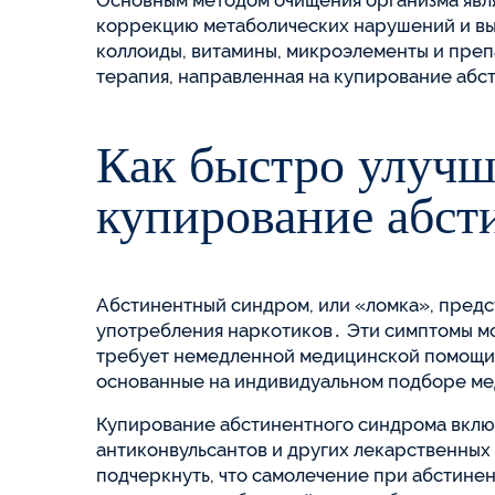
Основным методом очищения организма явля
коррекцию метаболических нарушений и выв
коллоиды, витамины, микроэлементы и пре
терапия, направленная на купирование аб
Как быстро улучш
купирование абст
Абстинентный синдром, или «ломка», предс
употребления наркотиков․ Эти симптомы мо
требует немедленной медицинской помощи․
основанные на индивидуальном подборе ме
Купирование абстинентного синдрома включ
антиконвульсантов и других лекарственны
подчеркнуть, что самолечение при абстине