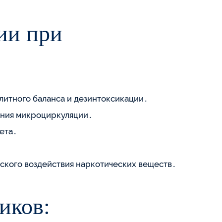
ии при
литного баланса и дезинтоксикации․
ения микроциркуляции․
ета․
ского воздействия наркотических веществ․
иков: