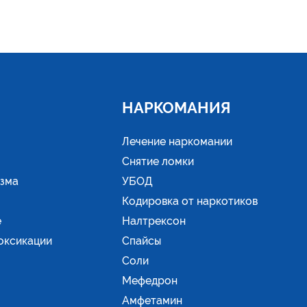
НАРКОМАНИЯ
Лечение наркомании
Снятие ломки
изма
УБОД
Кодировка от наркотиков
е
Налтрексон
оксикации
Спайсы
Соли
Мефедрон
Амфетамин