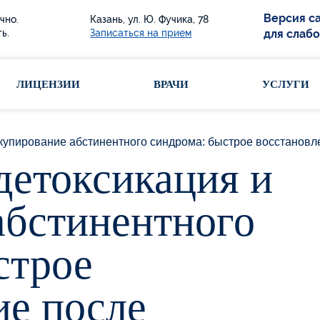
Версия с
чно.
Казань, ул. Ю. Фучика, 78
ь.
Записаться на прием
для слаб
ЛИЦЕНЗИИ
ВРАЧИ
УСЛУГИ
купирование абстинентного синдрома: быстрое восстановл
детоксикация и
абстинентного
строе
ие после