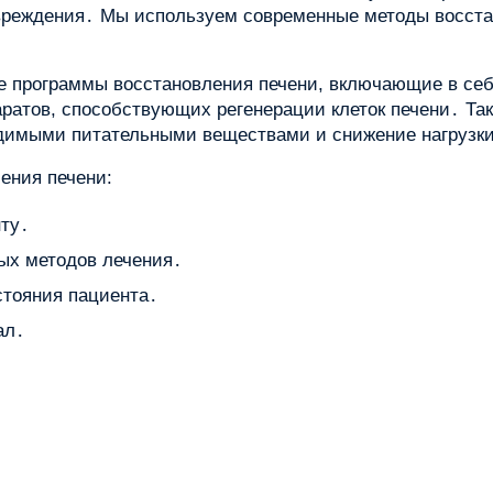
реждения․ Мы используем современные методы восста
е программы восстановления печени, включающие в себ
аратов, способствующих регенерации клеток печени․ Та
одимыми питательными веществами и снижение нагрузки
ения печени:
ту․
ых методов лечения․
стояния пациента․
ал․