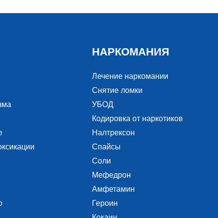
НАРКОМАНИЯ
Лечение наркомании
Снятие ломки
зма
УБОД
Кодировка от наркотиков
е
Налтрексон
оксикации
Спайсы
Соли
Мефедрон
Амфетамин
о
Героин
Кокаин