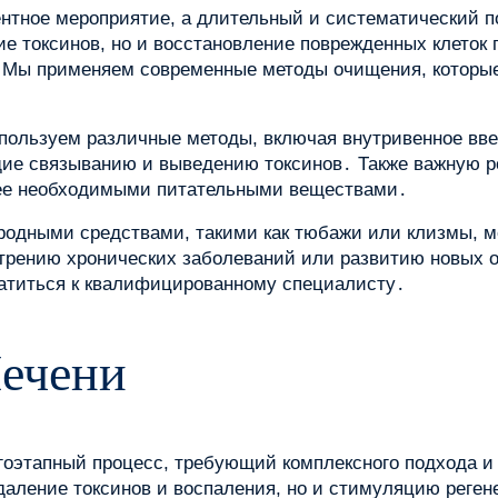
нтное мероприятие, а длительный и систематический п
ие токсинов, но и восстановление поврежденных клеток
 Мы применяем современные методы очищения, которые
ользуем различные методы, включая внутривенное введ
ие связыванию и выведению токсинов․ Также важную ро
е ее необходимыми питательными веществами․
родными средствами, такими как тюбажи или клизмы, м
стрению хронических заболеваний или развитию новых 
атиться к квалифицированному специалисту․
Печени
гоэтапный процесс, требующий комплексного подхода и
даление токсинов и воспаления, но и стимуляцию реген