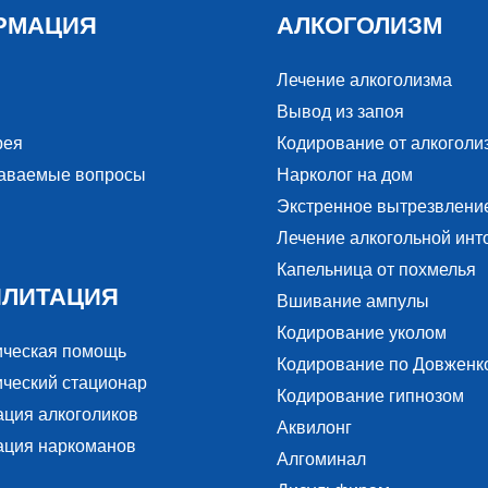
РМАЦИЯ
АЛКОГОЛИЗМ
Лечение алкоголизма
Вывод из запоя
рея
Кодирование от алкоголи
даваемые вопросы
Нарколог на дом
Экстренное вытрезвлени
Лечение алкогольной инт
Капельница от похмелья
ИЛИТАЦИЯ
Вшивание ампулы
Кодирование уколом
ическая помощь
Кодирование по Довженк
ческий стационар
Кодирование гипнозом
ация алкоголиков
Аквилонг
ация наркоманов
Алгоминал