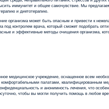
ющей среды, неправильного питания, стрессов и других
овысить иммунитет и общее самочувствие. Мы предлага
терапию и диетотерапию.
ение организма может быть опасным и привести к неже
а под контролем врача, который сможет подобрать опт
асные и эффективные методы очищения организма, кото
менное медицинское учреждение, оснащенное всем необ
м комфортабельными палатами, квалифицированным мед
конфиденциальность и анонимность лечения, что особе
осуточно, чтобы вы могли получить помощь в любое вре