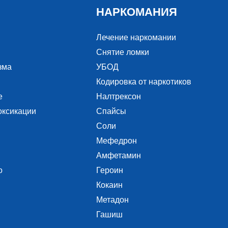
НАРКОМАНИЯ
Лечение наркомании
Снятие ломки
зма
УБОД
Кодировка от наркотиков
е
Налтрексон
оксикации
Спайсы
Соли
Мефедрон
Амфетамин
о
Героин
Кокаин
Метадон
Гашиш