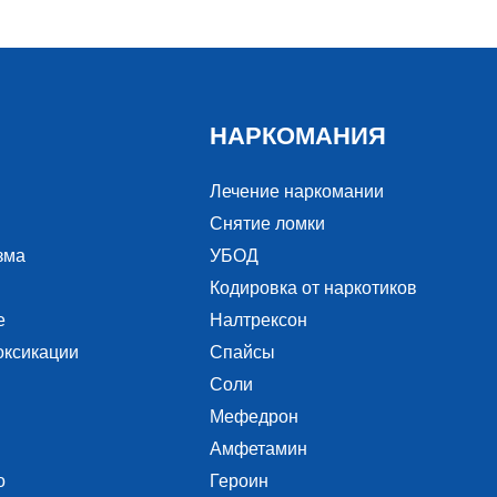
НАРКОМАНИЯ
Лечение наркомании
Снятие ломки
зма
УБОД
Кодировка от наркотиков
е
Налтрексон
оксикации
Спайсы
Соли
Мефедрон
Амфетамин
о
Героин