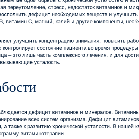
ивным методом борьбы с хронической усталостью и аст
я переутомление, стресс, недостаток витаминов и мик
 восполнить дефицит необходимых веществ и улучшить 
B, витамин C, магний, калий и другие компоненты, нео
оляет улучшить концентрацию внимания, повысить рабо
 контролирует состояние пациента во время процедуры 
ца – это лишь часть комплексного лечения, и для дост
, вызывающие усталость.
абости
аблюдается дефицит витаминов и минералов. Витамины
онирование всех систем организма. Дефицит витаминов
 а также к развитию хронической усталости. В нашей 
ограмму витаминотерапии.