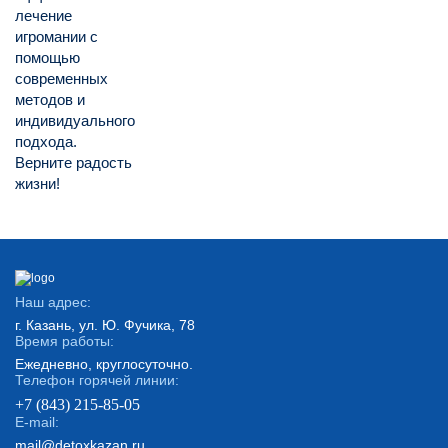
лечение
игромании с
помощью
современных
методов и
индивидуального
подхода.
Верните радость
жизни!
Наш адрес:
г. Казань, ул. Ю. Фучика, 78
Время работы:
Ежедневно, круглосуточно.
Телефон горячей линии:
+7 (843) 215-85-05
E-mail:
mail@detoxkazan.ru