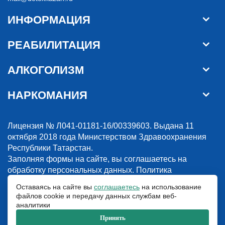
ИНФОРМАЦИЯ
РЕАБИЛИТАЦИЯ
АЛКОГОЛИЗМ
НАРКОМАНИЯ
Лицензия № Л041-01181-16/00339603. Выдана 11
октября 2018 года Министерством Здравоохранения
Республики Татарстан.
Заполняя формы на сайте, вы соглашаетесь на
обработку персональных данных.
Политика
конфиденциальности
Оставаясь на сайте вы
соглашаетесь
на использование
файлов cookie и передачу данных службам веб-
© 2018-2026. Наркологическая клиника “Detox”. Все права защищены.
аналитики
Указанные на сайте цены и информация имеют информационный
характер и не являются публичной офертой.
Принять
ООО «Детокс», ИНН 1660311156, ОГРН 1181690030708