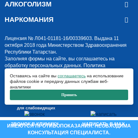
АЛКОГОЛИЗМ
НАРКОМАНИЯ
Лицензия № Л041-01181-16/00339603. Выдана 11
октября 2018 года Министерством Здравоохранения
Республики Татарстан.
Заполняя формы на сайте, вы соглашаетесь на
обработку персональных данных.
Политика
конфиденциальности
Оставаясь на сайте вы
соглашаетесь
на использование
файлов cookie и передачу данных службам веб-
© 2018-2026. Наркологическая клиника “Detox”. Все права защищены.
аналитики
Указанные на сайте цены и информация имеют информационный
характер и не являются публичной офертой.
Принять
ООО «Детокс», ИНН 1660311156, ОГРН 1181690030708
Версия сайта
для слабовидящих
ЗВОНОК В КЛИНИКУ
НАПИСАТЬ В MAX
ИМЕЮТСЯ ПРОТИВОПОКАЗАНИЯ. НЕОБХОДИМА
КОНСУЛЬТАЦИЯ СПЕЦИАЛИСТА.