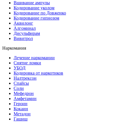
Вшивание ампулы
Кодирование уколом
Кодирование по Довженко
Кодирование гипнозом
Аквилонг
Алгоминал
Дисульфирам
Вивитрол
Наркомания
Лечение наркомании
Снятие ломки
УБОД
Кодировка от наркотиков
Налтрексон
Спайсы
Соли
Мефедрон
Амфетамин
Героин
Кокаин
Метадон
Гашиш