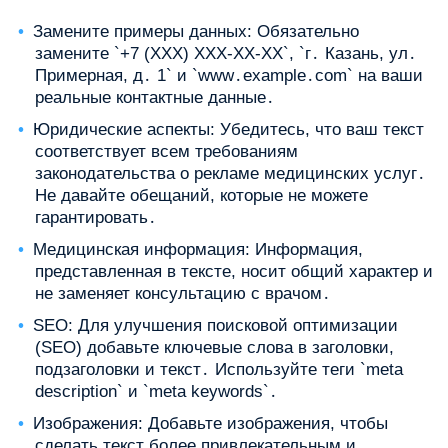
Замените примеры данных: Обязательно
замените `+7 (XXX) XXX-XX-XX`, `г․ Казань, ул․
Примерная, д․ 1` и `www․example․com` на ваши
реальные контактные данные․
Юридические аспекты: Убедитесь, что ваш текст
соответствует всем требованиям
законодательства о рекламе медицинских услуг․
Не давайте обещаний, которые не можете
гарантировать․
Медицинская информация: Информация,
представленная в тексте, носит общий характер и
не заменяет консультацию с врачом․
SEO: Для улучшения поисковой оптимизации
(SEO) добавьте ключевые слова в заголовки,
подзаголовки и текст․ Используйте теги `meta
description` и `meta keywords`․
Изображения: Добавьте изображения, чтобы
сделать текст более привлекательным и