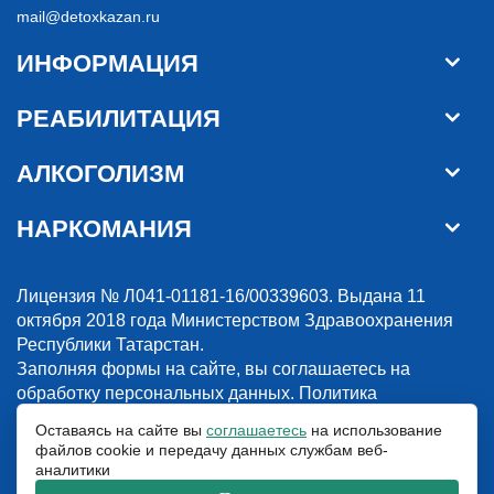
mail@detoxkazan.ru
ИНФОРМАЦИЯ
РЕАБИЛИТАЦИЯ
АЛКОГОЛИЗМ
НАРКОМАНИЯ
Лицензия № Л041-01181-16/00339603. Выдана 11
октября 2018 года Министерством Здравоохранения
Республики Татарстан.
Заполняя формы на сайте, вы соглашаетесь на
обработку персональных данных.
Политика
конфиденциальности
Оставаясь на сайте вы
соглашаетесь
на использование
файлов cookie и передачу данных службам веб-
© 2018-2026. Наркологическая клиника “Detox”. Все права защищены.
аналитики
Указанные на сайте цены и информация имеют информационный
характер и не являются публичной офертой.