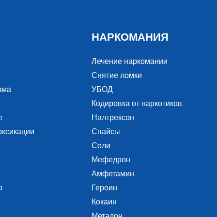
НАРКОМАНИЯ
Лечение наркомании
Снятие ломки
зма
УБОД
Кодировка от наркотиков
е
Налтрексон
оксикации
Спайсы
Соли
Мефедрон
Амфетамин
о
Героин
Кокаин
Метадон