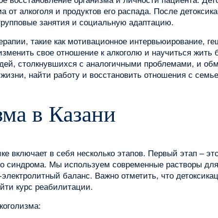
ное восстановление организма и личности пациента. Де
 от алкоголя и продуктов его распада. После детоксик
рупповые занятия и социальную адаптацию.
апии, такие как мотивационное интервьюирование, геш
зменить свое отношение к алкоголю и научиться жить б
юдей, столкнувшихся с аналогичными проблемами, и об
 жизни, найти работу и восстановить отношения с семь
зма в Казани
ке включает в себя несколько этапов. Первый этап – эт
ого синдрома. Мы используем современные растворы дл
электролитный баланс. Важно отметить, что детоксикац
йти курс реабилитации.
коголизма: