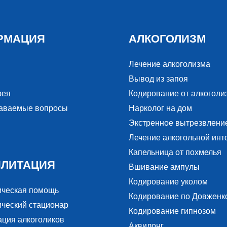
РМАЦИЯ
АЛКОГОЛИЗМ
Лечение алкоголизма
Вывод из запоя
рея
Кодирование от алкоголи
даваемые вопросы
Нарколог на дом
Экстренное вытрезвлени
Лечение алкогольной инт
Капельница от похмелья
ИЛИТАЦИЯ
Вшивание ампулы
Кодирование уколом
ическая помощь
Кодирование по Довженк
ческий стационар
Кодирование гипнозом
ация алкоголиков
Аквилонг