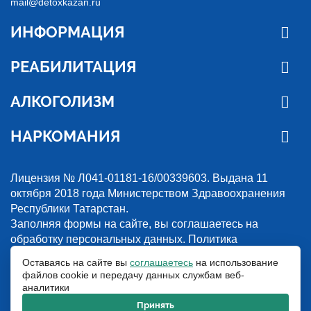
mail@detoxkazan.ru
ИНФОРМАЦИЯ
РЕАБИЛИТАЦИЯ
АЛКОГОЛИЗМ
НАРКОМАНИЯ
Лицензия № Л041-01181-16/00339603. Выдана 11
октября 2018 года Министерством Здравоохранения
Республики Татарстан.
Заполняя формы на сайте, вы соглашаетесь на
обработку персональных данных.
Политика
конфиденциальности
Оставаясь на сайте вы
соглашаетесь
на использование
файлов cookie и передачу данных службам веб-
© 2018-2026. Наркологическая клиника “Detox”. Все права защищены.
аналитики
Указанные на сайте цены и информация имеют информационный
характер и не являются публичной офертой.
Принять