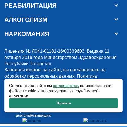
РЕАБИЛИТАЦИЯ
АЛКОГОЛИЗМ
НАРКОМАНИЯ
Лицензия № Л041-01181-16/00339603. Выдана 11
октября 2018 года Министерством Здравоохранения
Республики Татарстан.
Заполняя формы на сайте, вы соглашаетесь на
обработку персональных данных.
Политика
конфиденциальности
Оставаясь на сайте вы
соглашаетесь
на использование
файлов cookie и передачу данных службам веб-
© 2018-2026. Наркологическая клиника “Detox”. Все права защищены.
аналитики
Указанные на сайте цены и информация имеют информационный
характер и не являются публичной офертой.
Принять
ООО «Детокс», ИНН 1660311156, ОГРН 1181690030708
Версия сайта
для слабовидящих