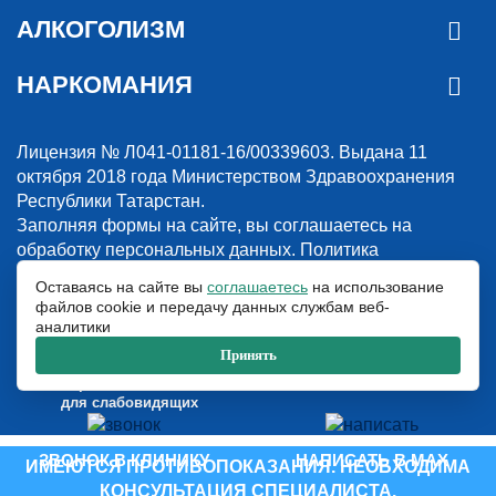
АЛКОГОЛИЗМ
НАРКОМАНИЯ
Лицензия № Л041-01181-16/00339603. Выдана 11
октября 2018 года Министерством Здравоохранения
Республики Татарстан.
Заполняя формы на сайте, вы соглашаетесь на
обработку персональных данных.
Политика
конфиденциальности
Оставаясь на сайте вы
соглашаетесь
на использование
файлов cookie и передачу данных службам веб-
© 2018-2026. Наркологическая клиника “Detox”. Все права защищены.
аналитики
Указанные на сайте цены и информация имеют информационный
характер и не являются публичной офертой.
Принять
ООО «Детокс», ИНН 1660311156, ОГРН 1181690030708
Версия сайта
для слабовидящих
ЗВОНОК В КЛИНИКУ
НАПИСАТЬ В MAX
ИМЕЮТСЯ ПРОТИВОПОКАЗАНИЯ. НЕОБХОДИМА
КОНСУЛЬТАЦИЯ СПЕЦИАЛИСТА.