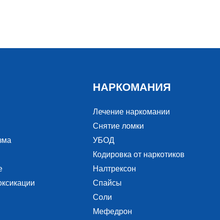
НАРКОМАНИЯ
Лечение наркомании
Снятие ломки
зма
УБОД
Кодировка от наркотиков
е
Налтрексон
оксикации
Спайсы
Соли
Мефедрон