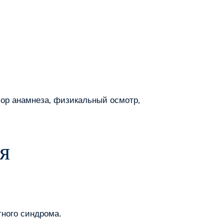
ор анамнеза‚ физикальный осмотр‚
я
тного синдрома.