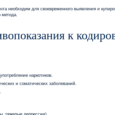
ента необходим для своевременного выявления и купир
 метода.
ивопоказания к кодир
употребление наркотиков.
ческих и соматических заболеваний.
.
ы‚ тяжелые депрессии).