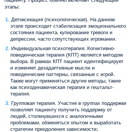
пациенту. Процесс обычно включает следующие
этапы:
Детоксикация (психологическая). На данном
этапе происходит стабилизация эмоционального
состояния пациента‚ купирование тревоги и
депрессии‚ часто сопутствующих игромании.
Индивидуальная психотерапия. Когнитивно-
поведенческая терапия (КПТ) является методом
выбора. В рамках КПТ пациент идентифицирует
и изменяет дезадаптивные мысли и
поведенческие паттерны‚ связанные с игрой.
Также могут применяться другие методы‚ такие
как психодинамическая терапия и гештальт-
терапия.
Групповая терапия. Участие в группах поддержки
позволяет пациенту получить поддержку от
людей‚ столкнувшихся с аналогичными
проблемами‚ обменяться опытом и выработать
стратегии преодоления зависимости;