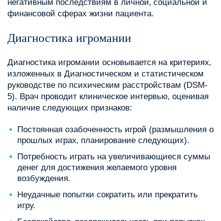
негативным последствиям в личной‚ социальной и
финансовой сферах жизни пациента.
Диагностика игромании
Диагностика игромании основывается на критериях‚
изложенных в Диагностическом и статистическом
руководстве по психическим расстройствам (DSM-
5). Врач проводит клиническое интервью‚ оценивая
наличие следующих признаков:
Постоянная озабоченность игрой (размышления о
прошлых играх‚ планирование следующих).
Потребность играть на увеличивающиеся суммы
денег для достижения желаемого уровня
возбуждения.
Неудачные попытки сократить или прекратить
игру.