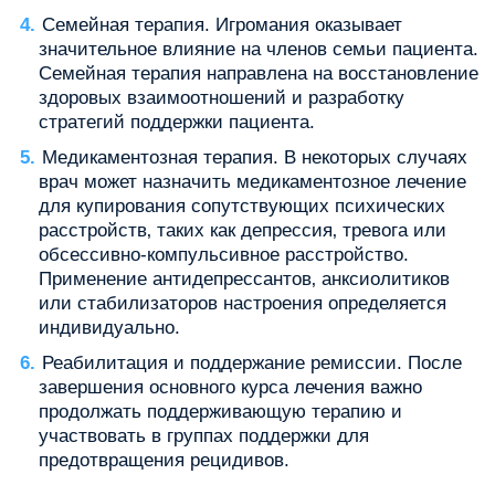
Семейная терапия. Игромания оказывает
значительное влияние на членов семьи пациента.
Семейная терапия направлена на восстановление
здоровых взаимоотношений и разработку
стратегий поддержки пациента.
Медикаментозная терапия. В некоторых случаях
врач может назначить медикаментозное лечение
для купирования сопутствующих психических
расстройств‚ таких как депрессия‚ тревога или
обсессивно-компульсивное расстройство.
Применение антидепрессантов‚ анксиолитиков
или стабилизаторов настроения определяется
индивидуально.
Реабилитация и поддержание ремиссии. После
завершения основного курса лечения важно
продолжать поддерживающую терапию и
участвовать в группах поддержки для
предотвращения рецидивов.