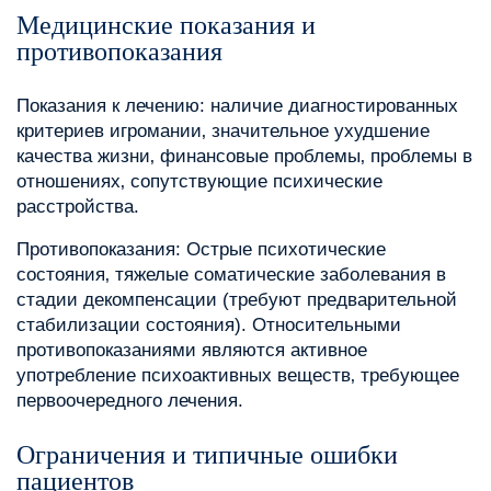
Медицинские показания и
противопоказания
Показания к лечению: наличие диагностированных
критериев игромании‚ значительное ухудшение
качества жизни‚ финансовые проблемы‚ проблемы в
отношениях‚ сопутствующие психические
расстройства.
Противопоказания: Острые психотические
состояния‚ тяжелые соматические заболевания в
стадии декомпенсации (требуют предварительной
стабилизации состояния). Относительными
противопоказаниями являются активное
употребление психоактивных веществ‚ требующее
первоочередного лечения.
Ограничения и типичные ошибки
пациентов