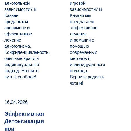
алкогольной
игровой
зависимости? В
зависимости? В
Казани
Казани мы
предлагаем
предлагаем
анонимное и
эффективное
эффективное
лечение
лечение
игромании с
алкоголизма.
помощью
Конфиденциальность,
современных
опытные врачи и
методов и
индивидуальный
индивидуального
подход. Начните
подхода.
путь к свободе!
Верните радость
жизни!
16.04.2026
Эффективная
Детоксикация
при