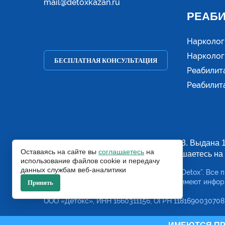
mail@detoxkazan.ru
РЕАБ
Нарколог
Нарколог
БЕСПЛАТНАЯ КОНСУЛЬТАЦИЯ
Реабилит
Реабилит
Лицензия № Л041-01181-16/00339603. Выдана 1
Оставаясь на сайте вы
соглашаетесь
на
Заполняя формы на сайте, вы соглашаетесь на
использование файлов cookie и передачу
данных службам веб-аналитики
© 2018-2026. Наркологическая клиника “Detox”. Все 
Указанные на сайте цены и информация имеют инфор
Принять
являются публичной офертой.
ООО «Детокс», ИНН 1660311156, ОГРН 1181690030708