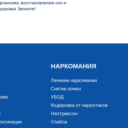
рганизма, восстановление сил и
доровья. Звоните!
НАРКОМАНИЯ
Лечение наркомании
Снятие ломки
изма
УБОД
Кодировка от наркотиков
е
Налтрексон
оксикации
Спайсы