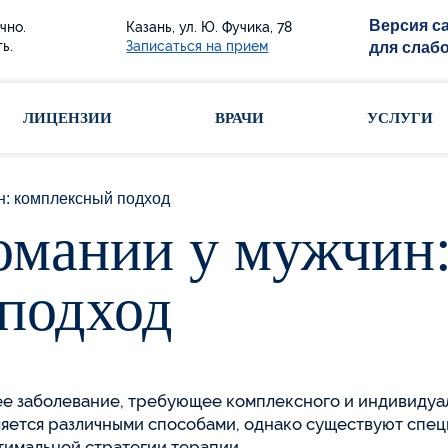
Версия с
чно.
Казань, ул. Ю. Фучика, 78
ь.
Записаться на прием
для слаб
ЛИЦЕНЗИИ
ВРАЧИ
УСЛУГИ
н: комплексный подход
омании у мужчин
подход
 заболевание, требующее комплексного и индивидуал
вляется различными способами, однако существуют спе
птимальной стратегии терапии.