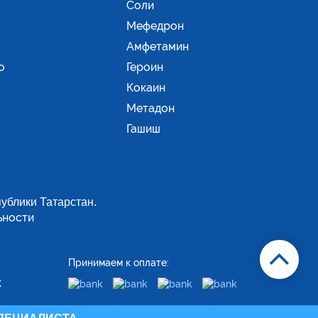
Соли
Мефедрон
Амфетамин
о
Героин
Кокаин
Метадон
Гашиш
ублики Татарстан.
ьности
Принимаем к оплате:
х