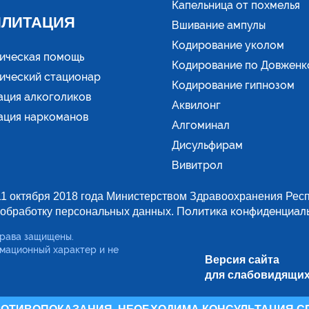
Капельница от похмелья
ИЛИТАЦИЯ
Вшивание ампулы
Кодирование уколом
ическая помощь
Кодирование по Довженк
ический стационар
Кодирование гипнозом
ация алкоголиков
Аквилонг
ация наркоманов
Алгоминал
Дисульфирам
Вивитрол
1 октября 2018 года Министерством Здравоохранения Респ
Политика конфиденциал
 обработку персональных данных.
права защищены.
мационный характер и не
Версия сайта
для слабовидящи