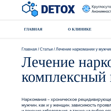
Круглосуто
Анонимност
Toggle navigation
ГЛАВНАЯ
О КЛИНИКЕ
Главная
/
Статьи
/
Лечение наркомании у мужчи
Лечение нарк
комплексный 
Наркомания – хроническое рецидивирующее
мужчин, как и у женщин, зависимость проя
и течение заболевания, а также на выбор о