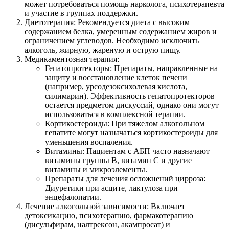
может потребоваться помощь нарколога, психотерапевта
и участие в группах поддержки.
Диетотерапия: Рекомендуется диета с высоким
содержанием белка, умеренным содержанием жиров и
ограничением углеводов. Необходимо исключить
алкоголь, жирную, жареную и острую пищу.
Медикаментозная терапия:
Гепатопротекторы: Препараты, направленные на
защиту и восстановление клеток печени
(например, урсодезоксихолевая кислота,
силимарин). Эффективность гепатопротекторов
остается предметом дискуссий, однако они могут
использоваться в комплексной терапии.
Кортикостероиды: При тяжелом алкогольном
гепатите могут назначаться кортикостероиды для
уменьшения воспаления.
Витамины: Пациентам с АБП часто назначают
витамины группы B, витамин C и другие
витамины и микроэлементы.
Препараты для лечения осложнений цирроза:
Диуретики при асците, лактулоза при
энцефалопатии.
Лечение алкогольной зависимости: Включает
детоксикацию, психотерапию, фармакотерапию
(дисульфирам, налтрексон, акампросат) и