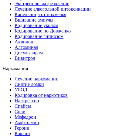
Экстренное вытрезвление
Лечение алкогольной интоксикации
Капельница от похмелья
Вшивание ампулы
Кодирование уколом
Кодирование по Довженко
Кодирование гипнозом
Аквилонг
Алгоминал
Дисульфирам
Вивитрол
Наркомания
Лечение наркомании
Снятие ломки
УБОД
Кодировка от наркотиков
Налтрексон
Спайсы
Соли
Мефедрон
Амфетамин
Героин
Кокаин