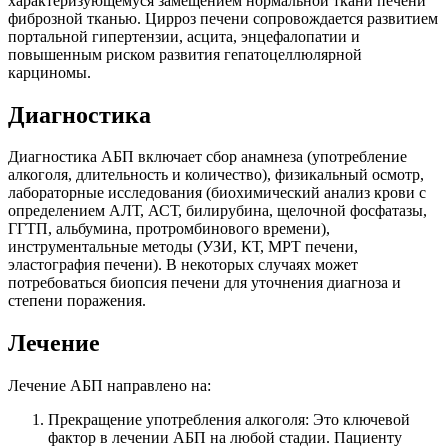
характеризующемуся замещением нормальной ткани печени
фиброзной тканью. Цирроз печени сопровождается развитием
портальной гипертензии, асцита, энцефалопатии и
повышенным риском развития гепатоцеллюлярной
карциномы.
Диагностика
Диагностика АБП включает сбор анамнеза (употребление
алкоголя, длительность и количество), физикальный осмотр,
лабораторные исследования (биохимический анализ крови с
определением АЛТ, АСТ, билирубина, щелочной фосфатазы,
ГГТП, альбумина, протромбинового времени),
инструментальные методы (УЗИ, КТ, МРТ печени,
эластография печени). В некоторых случаях может
потребоваться биопсия печени для уточнения диагноза и
степени поражения.
Лечение
Лечение АБП направлено на:
Прекращение употребления алкоголя: Это ключевой
фактор в лечении АБП на любой стадии. Пациенту