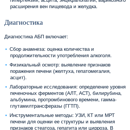
гипертензии‚ асцита‚ энцефалопатии‚ варикозного
расширения вен пищевода и желудка.
Диагностика
Диагностика АБП включает:
Сбор анамнеза: оценка количества и
продолжительности употребления алкоголя.
Физикальный осмотр: выявление признаков
поражения печени (желтуха‚ гепатомегалия‚
асцит).
Лабораторные исследования: определение уровня
печеночных ферментов (АЛТ‚ АСТ)‚ билирубина‚
альбумина‚ протромбинового времени‚ гамма-
глутамилтрансферазы (ГГТП).
Инструментальные методы: УЗИ‚ КТ или МРТ
печени для оценки ее структуры и выявления
признаков стеатоза‚ гепатита или цирроза. В