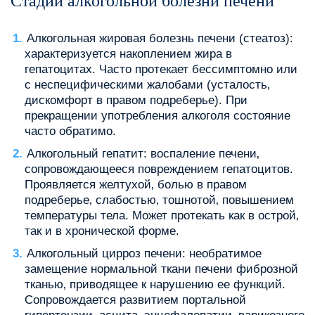
Стадии алкогольной болезни печени
Алкогольная жировая болезнь печени (стеатоз):
характеризуется накоплением жира в
гепатоцитах. Часто протекает бессимптомно или
с неспецифическими жалобами (усталость‚
дискомфорт в правом подреберье). При
прекращении употребления алкоголя состояние
часто обратимо.
Алкогольный гепатит: воспаление печени‚
сопровождающееся повреждением гепатоцитов.
Проявляется желтухой‚ болью в правом
подреберье‚ слабостью‚ тошнотой‚ повышением
температуры тела. Может протекать как в острой‚
так и в хронической форме.
Алкогольный цирроз печени: необратимое
замещение нормальной ткани печени фиброзной
тканью‚ приводящее к нарушению ее функций.
Сопровождается развитием портальной