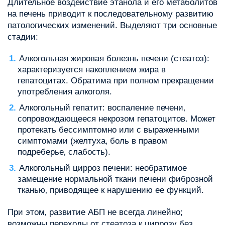
Длительное воздействие этанола и его метаболитов
на печень приводит к последовательному развитию
патологических изменений. Выделяют три основные
стадии:
Алкогольная жировая болезнь печени (стеатоз):
характеризуется накоплением жира в
гепатоцитах. Обратима при полном прекращении
употребления алкоголя.
Алкогольный гепатит: воспаление печени‚
сопровождающееся некрозом гепатоцитов. Может
протекать бессимптомно или с выраженными
симптомами (желтуха‚ боль в правом
подреберье‚ слабость).
Алкогольный цирроз печени: необратимое
замещение нормальной ткани печени фиброзной
тканью‚ приводящее к нарушению ее функций.
При этом‚ развитие АБП не всегда линейно;
возможны переходы от стеатоза к циррозу без