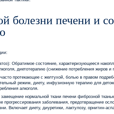
ой болезни печени и с
ю
дии:
атоз): Обратимое состояние, характеризующееся накопл
лкоголя, диетотерапию (снижение потребления жиров и п
, часто протекающее с желтухой, болью в правом подре
тельный режим, диету, инфузионную терапию для деток
ребления алкоголя.
 замещение нормальной ткани печени фиброзной ткань
е прогрессирования заболевания, предотвращение осло
и. Включает диету, диуретики, лактулозу, орнитин-аспа