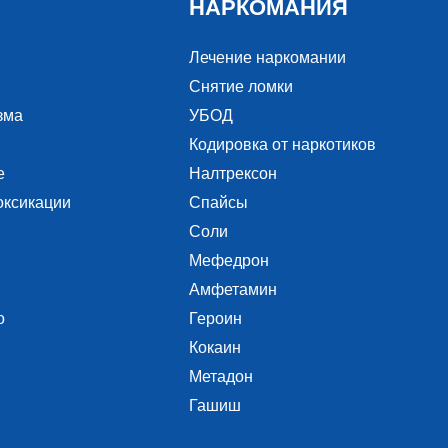
НАРКОМАНИЯ
Лечение наркомании
Снятие ломки
зма
УБОД
Кодировка от наркотиков
е
Налтрексон
оксикации
Спайсы
Соли
Мефедрон
Амфетамин
о
Героин
Кокаин
Метадон
Гашиш