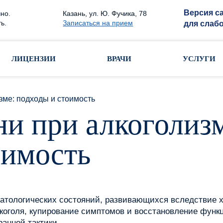
Версия с
но.
Казань, ул. Ю. Фучика, 78
ь.
Записаться на прием
для слаб
ЛИЦЕНЗИИ
ВРАЧИ
УСЛУГИ
зме: подходы и стоимость
ни при алкоголиз
оимость
 патологических состояний, развивающихся вследствие 
коголя, купирование симптомов и восстановление функ
анной тактики.