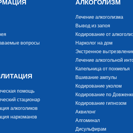
РМАЦИЯ
АЛКОГОЛИЗМ
Лечение алкоголизма
Вывод из запоя
рея
Кодирование от алкоголи
даваемые вопросы
Нарколог на дом
Экстренное вытрезвлени
Лечение алкогольной инт
Капельница от похмелья
ИЛИТАЦИЯ
Вшивание ампулы
Кодирование уколом
ическая помощь
Кодирование по Довженк
ческий стационар
Кодирование гипнозом
ация алкоголиков
Аквилонг
ация наркоманов
Алгоминал
Дисульфирам