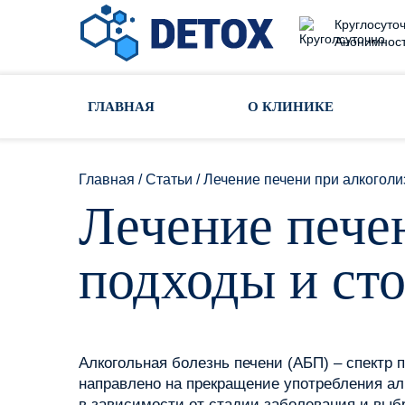
Круглосуточ
Анонимност
Toggle navigation
ГЛАВНАЯ
О КЛИНИКЕ
Главная
/
Статьи
/
Лечение печени при алкоголи
Лечение пече
подходы и ст
Алкогольная болезнь печени (АБП) – спектр
направлено на прекращение употребления ал
в зависимости от стадии заболевания и выбр