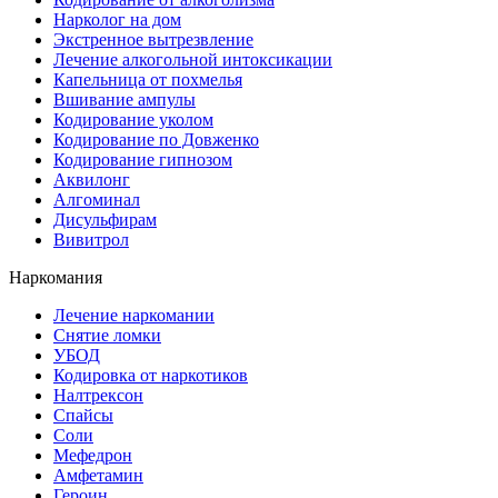
Нарколог на дом
Экстренное вытрезвление
Лечение алкогольной интоксикации
Капельница от похмелья
Вшивание ампулы
Кодирование уколом
Кодирование по Довженко
Кодирование гипнозом
Аквилонг
Алгоминал
Дисульфирам
Вивитрол
Наркомания
Лечение наркомании
Снятие ломки
УБОД
Кодировка от наркотиков
Налтрексон
Спайсы
Соли
Мефедрон
Амфетамин
Героин