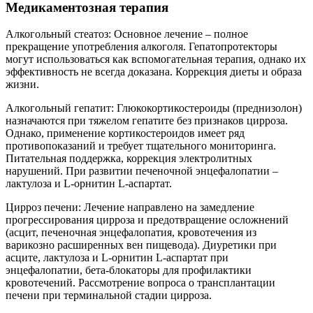
Медикаментозная терапия
Алкогольный стеатоз: Основное лечение – полное
прекращение употребления алкоголя. Гепатопротекторы
могут использоваться как вспомогательная терапия, однако их
эффективность не всегда доказана. Коррекция диеты и образа
жизни.
Алкогольный гепатит: Глюкокортикостероиды (преднизолон)
назначаются при тяжелом гепатите без признаков цирроза.
Однако, применение кортикостероидов имеет ряд
противопоказаний и требует тщательного мониторинга.
Питательная поддержка, коррекция электролитных
нарушений. При развитии печеночной энцефалопатии –
лактулоза и L-орнитин L-аспартат.
Цирроз печени: Лечение направлено на замедление
прогрессирования цирроза и предотвращение осложнений
(асцит, печеночная энцефалопатия, кровотечения из
варикозно расширенных вен пищевода). Диуретики при
асците, лактулоза и L-орнитин L-аспартат при
энцефалопатии, бета-блокаторы для профилактики
кровотечений. Рассмотрение вопроса о трансплантации
печени при терминальной стадии цирроза.