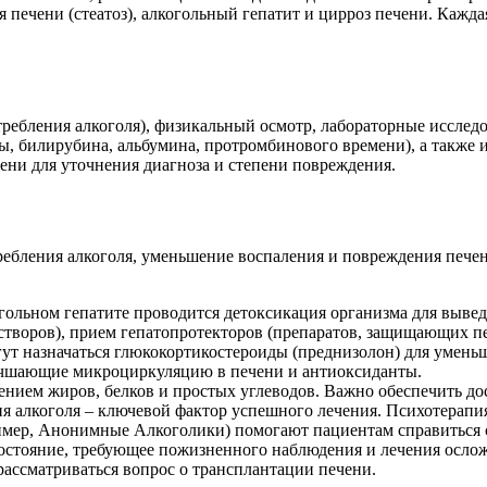
 печени (стеатоз), алкогольный гепатит и цирроз печени. Кажд
требления алкоголя), физикальный осмотр, лабораторные исслед
, билирубина, альбумина, протромбинового времени), а также
ени для уточнения диагноза и степени повреждения.
ебления алкоголя, уменьшение воспаления и повреждения пече
когольном гепатите проводится детоксикация организма для выве
створов), прием гепатопротекторов (препаратов, защищающих п
ут назначаться глюкокортикостероиды (преднизолон) для уменьш
учшающие микроциркуляцию в печени и антиоксиданты.
ением жиров, белков и простых углеводов. Важно обеспечить д
я алкоголя – ключевой фактор успешного лечения. Психотерапи
ример, Анонимные Алкоголики) помогают пациентам справиться 
состояние, требующее пожизненного наблюдения и лечения ослож
рассматриваться вопрос о трансплантации печени.