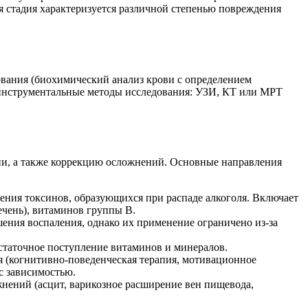
ая стадия характеризуется различной степенью повреждения
ования (биохимический анализ крови с определением
 инструментальные методы исследования: УЗИ, КТ или МРТ
ни, а также коррекцию осложнений. Основные направления
дения токсинов, образующихся при распаде алкоголя. Включает
ечень), витаминов группы B.
ения воспаления, однако их применение ограничено из-за
остаточное поступление витаминов и минералов.
я (когнитивно-поведенческая терапия, мотивационное
с зависимостью.
нений (асцит, варикозное расширение вен пищевода,