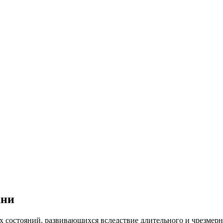
ани
их состояний, развивающихся вследствие длительного и чрезмер