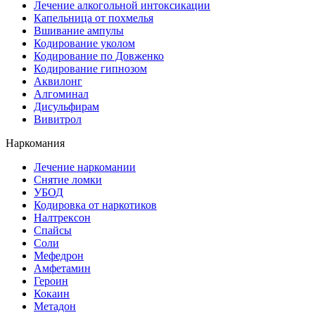
Лечение алкогольной интоксикации
Капельница от похмелья
Вшивание ампулы
Кодирование уколом
Кодирование по Довженко
Кодирование гипнозом
Аквилонг
Алгоминал
Дисульфирам
Вивитрол
Наркомания
Лечение наркомании
Снятие ломки
УБОД
Кодировка от наркотиков
Налтрексон
Спайсы
Соли
Мефедрон
Амфетамин
Героин
Кокаин
Метадон