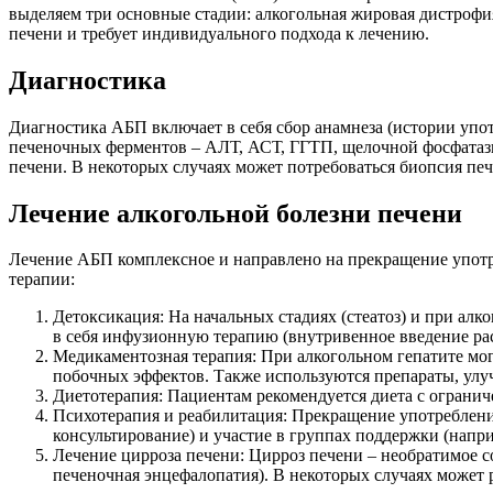
выделяем три основные стадии: алкогольная жировая дистрофия
печени и требует индивидуального подхода к лечению.
Диагностика
Диагностика АБП включает в себя сбор анамнеза (истории упо
печеночных ферментов – АЛТ, АСТ, ГГТП, щелочной фосфатазы
печени. В некоторых случаях может потребоваться биопсия печ
Лечение алкогольной болезни печени
Лечение АБП комплексное и направлено на прекращение употр
терапии:
Детоксикация: На начальных стадиях (стеатоз) и при ал
в себя инфузионную терапию (внутривенное введение ра
Медикаментозная терапия: При алкогольном гепатите мог
побочных эффектов. Также используются препараты, ул
Диетотерапия: Пациентам рекомендуется диета с огранич
Психотерапия и реабилитация: Прекращение употреблени
консультирование) и участие в группах поддержки (нап
Лечение цирроза печени: Цирроз печени – необратимое 
печеночная энцефалопатия). В некоторых случаях может 