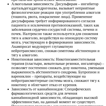
Алкогольная зависимость: Дисульфирам – ингибитор
ацетальдегиддегидрогеназы, вызывает неприятные
физиологические реакции при употреблении алкоголя
(тошнота, рвота, покраснение лица). Применение
дисульфирама требует информированного согласия
пациента и исключения противопоказаний, таких как
заболевания сердечно-сосудистой системы, печени и
почек. Налтрексон также используется для снижения
тяги к алкоголю, воздействуя на опиоидную систему
мозга, участвующую в формировании зависимости.
Акампросат модулирует глутаматную
нейротрансмиссию, снижая симптомы абстиненции и
тягу к алкоголю.
Никотиновая зависимость: Никотинзаместительная
терапия (пластыри, жевательные резинки, ингаляторы) –
позволяет постепенно снижать дозу никотина, уменьшая
выраженность абстинентного синдрома. Бупропион и
варениклин – препараты, воздействующие на
нейротрансмиттерные системы мозга, снижают тягу к
никотину и облегчают отказ от курения.
Зависимость от каннабиноидов: Специфических
фармакологических средств для лечения
каннабиноидной зависимости, обладающих высокой
эффективностью, на данный момент не существует.