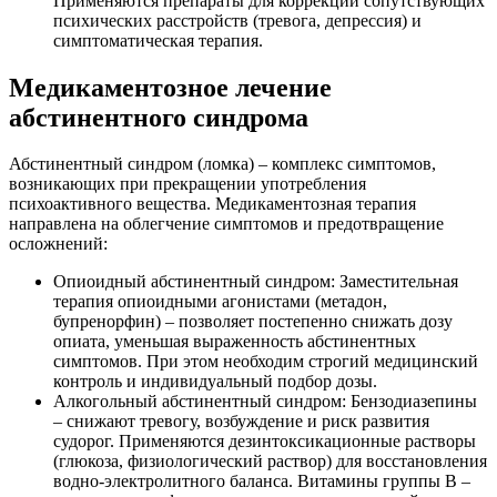
Применяются препараты для коррекции сопутствующих
психических расстройств (тревога, депрессия) и
симптоматическая терапия.
Медикаментозное лечение
абстинентного синдрома
Абстинентный синдром (ломка) – комплекс симптомов,
возникающих при прекращении употребления
психоактивного вещества. Медикаментозная терапия
направлена на облегчение симптомов и предотвращение
осложнений:
Опиоидный абстинентный синдром: Заместительная
терапия опиоидными агонистами (метадон,
бупренорфин) – позволяет постепенно снижать дозу
опиата, уменьшая выраженность абстинентных
симптомов. При этом необходим строгий медицинский
контроль и индивидуальный подбор дозы.
Алкогольный абстинентный синдром: Бензодиазепины
– снижают тревогу, возбуждение и риск развития
судорог. Применяются дезинтоксикационные растворы
(глюкоза, физиологический раствор) для восстановления
водно-электролитного баланса. Витамины группы B –