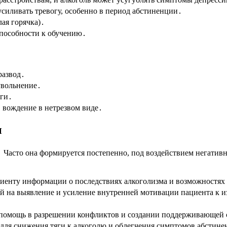
силивать тревогу, особенно в период абстиненции․
ая горячка)․
пособности к обучению․
развод․
увольнение․
лги․
 вождение в нетрезвом виде․
ы
 Часто она формируется постепенно, под воздействием негатив
иенту информации о последствиях алкоголизма и возможностях
 на выявление и усиление внутренней мотивации пациента к из
, помощь в разрешении конфликтов и создании поддерживающей
для снижения тяги к алкоголю и облегчения симптомов абстин