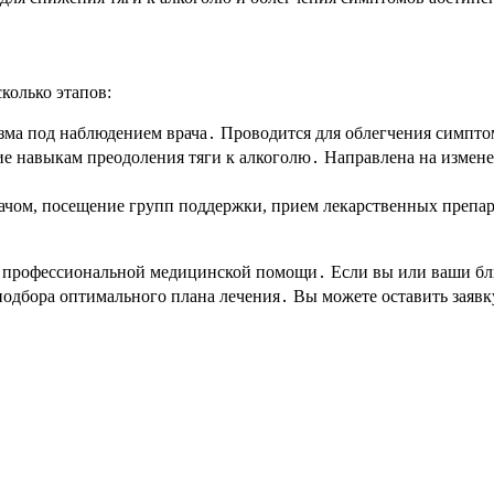
колько этапов:
изма под наблюдением врача․ Проводится для облегчения симп
ние навыкам преодоления тяги к алкоголю․ Направлена на изме
ачом, посещение групп поддержки, прием лекарственных препа
е профессиональной медицинской помощи․ Если вы или ваши бли
подбора оптимального плана лечения․ Вы можете оставить заявк