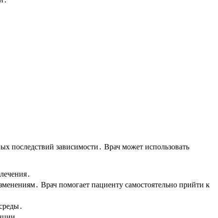
ных последствий зависимости․ Врач может использовать
 лечения․
менениям․ Врач помогает пациенту самостоятельно прийти к
 среды․
енции․