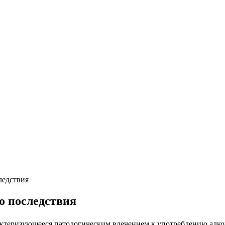
ледствия
о последствия
актеризующееся патологическим влечением к употреблению алк