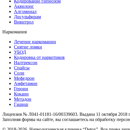
Кодирование гипнозом
Аквилонг
Алгоминал
Дисульфирам
Вивитрол
Наркомания
Лечение наркомании
Снятие ломки
УБОД
Кодировка от наркотиков
Налтрексон
Спайсы
Соли
Мефедрон
Амфетамин
Героин
Кокаин
Метадон
Гашиш
Лицензия № Л041-01181-16/00339603. Выдана 11 октября 2018
Заполняя формы на сайте, вы соглашаетесь на обработку перс
© 2018-2026. Наркологическая клиника “Detox”. Все права за