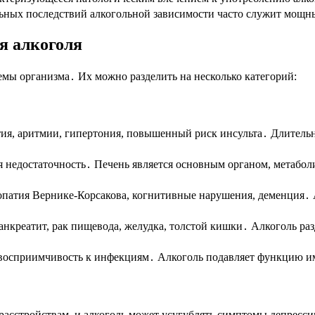
ьных последствий алкогольной зависимости часто служит мощ
я алкоголя
емы организма․ Их можно разделить на несколько категорий:
тия, аритмии, гипертония, повышенный риск инсульта․ Длитель
я недостаточность․ Печень является основным органом, метабол
опатия Вернике-Корсакова, когнитивные нарушения, деменция․ А
панкреатит, рак пищевода, желудка, толстой кишки․ Алкоголь р
восприимчивость к инфекциям․ Алкоголь подавляет функцию 
расстройствам, и алкоголь может усугублять симптомы депресси