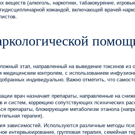
 веществ (алкоголь, наркотики, табакокурение, игровы
ьтидисциплинарной командой, включающей врачей-нарко
листов.
аркологической помощ
ложный этап, направленный на выведение токсинов из 
м медицинским контролем, с использованием инфузионн
одобранных индивидуально. Важно отметить, что самост
ации врач назначает препараты, направленные на сниже
в и систем, коррекцию сопутствующих психических расс
ься препараты, блокирующие метаболизм этанола (напр
тельная терапия).
ия зависимостей. Используются различные методы психо
ное интервьюирование, групповая терапия, семейная те