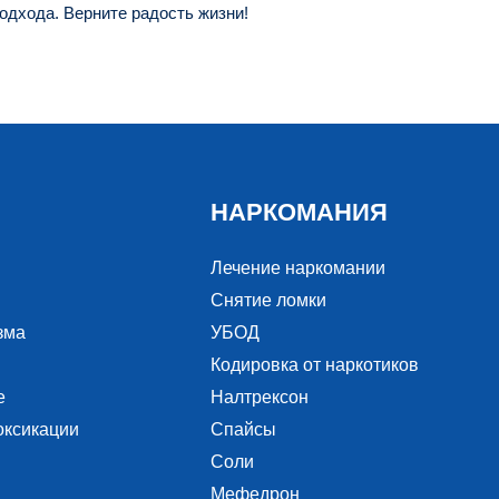
одхода. Верните радость жизни!
НАРКОМАНИЯ
Лечение наркомании
Снятие ломки
зма
УБОД
Кодировка от наркотиков
е
Налтрексон
оксикации
Спайсы
Соли
Мефедрон