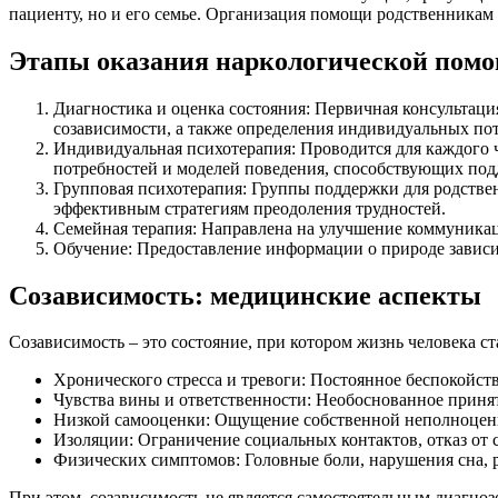
пациенту, но и его семье. Организация помощи родственникам
Этапы оказания наркологической пом
Диагностика и оценка состояния: Первичная консультаци
созависимости, а также определения индивидуальных по
Индивидуальная психотерапия: Проводится для каждого ч
потребностей и моделей поведения, способствующих под
Групповая психотерапия: Группы поддержки для родстве
эффективным стратегиям преодоления трудностей.
Семейная терапия: Направлена на улучшение коммуникац
Обучение: Предоставление информации о природе зависим
Созависимость: медицинские аспекты
Созависимость – это состояние, при котором жизнь человека с
Хронического стресса и тревоги: Постоянное беспокойст
Чувства вины и ответственности: Необоснованное принят
Низкой самооценки: Ощущение собственной неполноценно
Изоляции: Ограничение социальных контактов, отказ от 
Физических симптомов: Головные боли, нарушения сна, 
При этом, созависимость не является самостоятельным диагноз