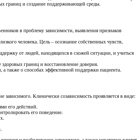
вых границ и создание поддерживающей среды.
венников в проблему зависимости, выявления признаков
изкого человека. Цель – осознание собственных чувств,
держку от людей, находящихся в схожей ситуации, и учиться
 здоровых границ и восстановление доверия.
, а также о способах эффективной поддержки пациента.
ие зависимого. Клинически созависимость проявляется в виде:
ями его действий.
онтролировать его поведение.
х.
.
 лечения и реабилитации зависимого, а также негативно влияет