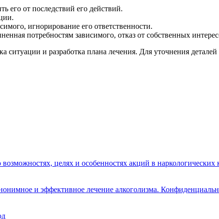
ь его от последствий его действий.
ции.
симого, игнорирование его ответственности.
ненная потребностям зависимого, отказ от собственных интерес
 ситуации и разработка плана лечения. Для уточнения деталей 
о возможностях, целях и особенностях акций в наркологических
анонимное и эффективное лечение алкоголизма. Конфиденциальн
од