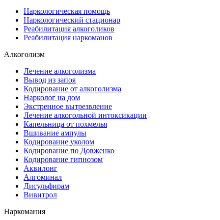
Наркологическая помощь
Наркологический стационар
Реабилитация алкоголиков
Реабилитация наркоманов
Алкоголизм
Лечение алкоголизма
Вывод из запоя
Кодирование от алкоголизма
Нарколог на дом
Экстренное вытрезвление
Лечение алкогольной интоксикации
Капельница от похмелья
Вшивание ампулы
Кодирование уколом
Кодирование по Довженко
Кодирование гипнозом
Аквилонг
Алгоминал
Дисульфирам
Вивитрол
Наркомания