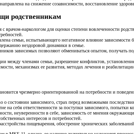
 направлена на снижение созависимости, восстановление здоро
ощи родственникам
я с врачом-наркологом для оценки степени вовлеченности родст
требностей.
лена семьи, испытывающего негативное влияние зависимости бл
держанию нездоровой динамики в семье.
нников зависимых позволяют обмениваться опытом, получать под
ии между членами семьи, разрешение конфликтов, установление
ости, механизмах ее развития, методах лечения и реабилитации
тановится чрезмерно ориентированной на потребности и поведен
во о состоянии зависимого, страх перед возможными последстви
ие на себя ответственности за поступки зависимого, попытки к
сти, неуверенности в себе, зависимость от мнения окружающи
собственных интересов и потребностей.
расстройства пищеварения, обострение хронических заболеваний
ом в МКБ-11, однако, ее наличие значительно усложняет процесс