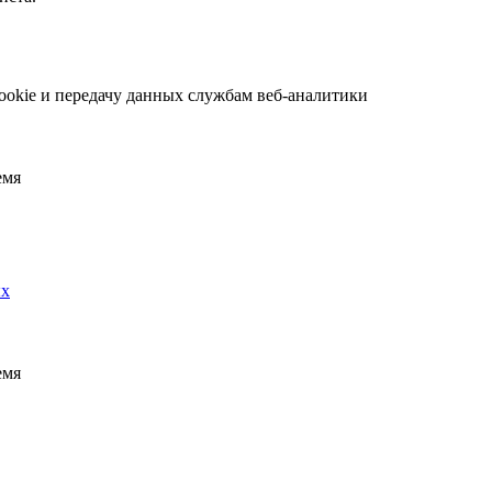
ookie и передачу данных службам веб-аналитики
емя
ых
емя