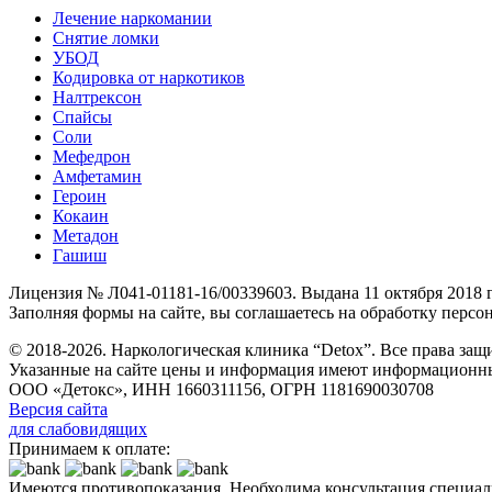
Лечение наркомании
Снятие ломки
УБОД
Кодировка от наркотиков
Налтрексон
Спайсы
Соли
Мефедрон
Амфетамин
Героин
Кокаин
Метадон
Гашиш
Лицензия № Л041-01181-16/00339603. Выдана 11 октября 2018
Заполняя формы на сайте, вы соглашаетесь на обработку перс
© 2018-2026. Наркологическая клиника “Detox”. Все права за
Указанные на сайте цены и информация имеют информационны
ООО «Детокс», ИНН 1660311156, ОГРН 1181690030708
Версия сайта
для слабовидящих
Принимаем к оплате:
Имеются противопоказания. Необходима консультация специал