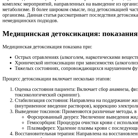
комплекс мероприятий, направленных на выведение из организ
метаболизме. В более широком смысле, под детоксикацией ча
организма. Данная статья рассматривает последствия детоксик
немедицинских подходов.
Медицинская детоксикация: показания
Медицинская детоксикация показана при:
Острых отравлениях (алкоголем, наркотическими вещес
Хронической интоксикации при зависимостях (алкоголиз
Тяжелых состояниях, сопровождающихся нарушением фун
Процесс детоксикации включает несколько этапов:
Оценка состояния пациента: Включает сбор анамнеза, фи
токсикологический скрининг).
Стабилизация состояния: Направлена на поддержание ж
(внутривенное введение растворов), коррекцию электро
Выведение токсинов: Применяются различные методы, в з
Форсированный диурез: Увеличение выведения жидк
Гемосорбция: Процедура очистки крови с использо
Плазмаферез: Удаление плазмы крови с последующ
Восстановительная терапия: Направлена на восстановле