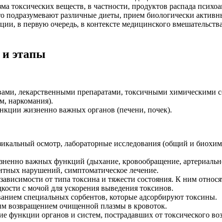
ма токсических веществ, в частности, продуктов распада психо
сто подразумевают различные диеты, прием биологически актив
ации, в первую очередь, в контексте медицинского вмешательст
 и этапы
твами, лекарственными препаратами, токсичными химическими с
м, наркомания).
кции жизненно важных органов (печени, почек).
зикальный осмотр, лабораторные исследования (общий и биохими
изненно важных функций (дыхание, кровообращение, артериаль
литных нарушений, симптоматическое лечение.
ависимости от типа токсина и тяжести состояния. К ним относя
ости с мочой для ускорения выведения токсинов.
ванием специальных сорбентов, которые адсорбируют токсины.
им возвращением очищенной плазмы в кровоток.
ние функции органов и систем, пострадавших от токсического в