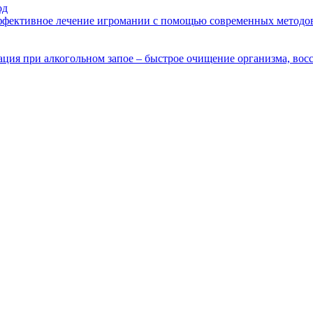
од
эффективное лечение игромании с помощью современных методов
ция при алкогольном запое – быстрое очищение организма, восс