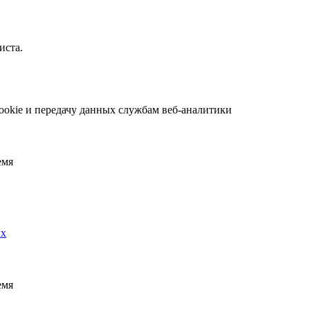
иста.
ookie и передачу данных службам веб-аналитики
емя
ых
емя