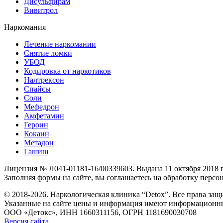
Дисульфирам
Вивитрол
Наркомания
Лечение наркомании
Снятие ломки
УБОД
Кодировка от наркотиков
Налтрексон
Спайсы
Соли
Мефедрон
Амфетамин
Героин
Кокаин
Метадон
Гашиш
Лицензия № Л041-01181-16/00339603. Выдана 11 октября 2018
Заполняя формы на сайте, вы соглашаетесь на обработку перс
© 2018-2026. Наркологическая клиника “Detox”. Все права за
Указанные на сайте цены и информация имеют информационны
ООО «Детокс», ИНН 1660311156, ОГРН 1181690030708
Версия сайта