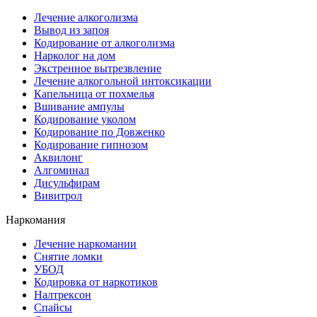
Лечение алкоголизма
Вывод из запоя
Кодирование от алкоголизма
Нарколог на дом
Экстренное вытрезвление
Лечение алкогольной интоксикации
Капельница от похмелья
Вшивание ампулы
Кодирование уколом
Кодирование по Довженко
Кодирование гипнозом
Аквилонг
Алгоминал
Дисульфирам
Вивитрол
Наркомания
Лечение наркомании
Снятие ломки
УБОД
Кодировка от наркотиков
Налтрексон
Спайсы