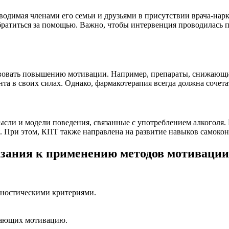
оводимая членами его семьи и друзьями в присутствии врача-на
обратиться за помощью. Важно, чтобы интервенция проводилась
овать повышению мотивации. Например, препараты, снижающие т
та в своих силах. Однако, фармакотерапия всегда должна сочета
сли и модели поведения, связанные с употреблением алкоголя. 
. При этом, КПТ также направлена на развитие навыков самоко
зания к применению методов мотивации
гностическими критериями.
жающих мотивацию.