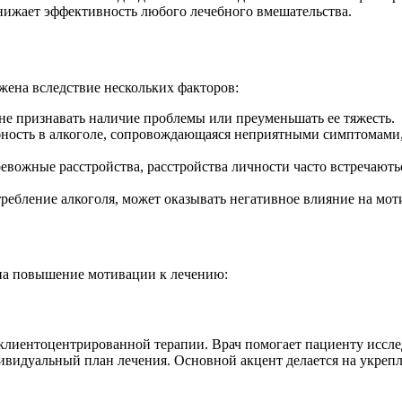
нижает эффективность любого лечебного вмешательства.
жена вследствие нескольких факторов:
е признавать наличие проблемы или преуменьшать ее тяжесть.
бность в алкоголе, сопровождающаяся неприятными симптомами,
евожные расстройства, расстройства личности часто встречають
ебление алкоголя, может оказывать негативное влияние на мо
на повышение мотивации к лечению:
клиентоцентрированной терапии. Врач помогает пациенту иссл
дивидуальный план лечения. Основной акцент делается на укреп