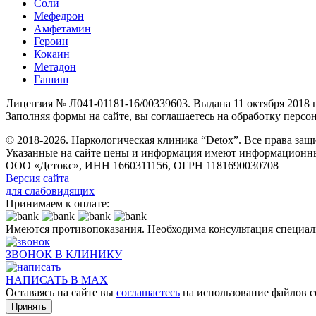
Соли
Мефедрон
Амфетамин
Героин
Кокаин
Метадон
Гашиш
Лицензия № Л041-01181-16/00339603. Выдана 11 октября 2018
Заполняя формы на сайте, вы соглашаетесь на обработку перс
© 2018-2026. Наркологическая клиника “Detox”. Все права за
Указанные на сайте цены и информация имеют информационны
ООО «Детокс», ИНН 1660311156, ОГРН 1181690030708
Версия сайта
для слабовидящих
Принимаем к оплате:
Имеются противопоказания. Необходима консультация специал
ЗВОНОК В КЛИНИКУ
НАПИСАТЬ В MAX
Оставаясь на сайте вы
соглашаетесь
на использование файлов c
Принять