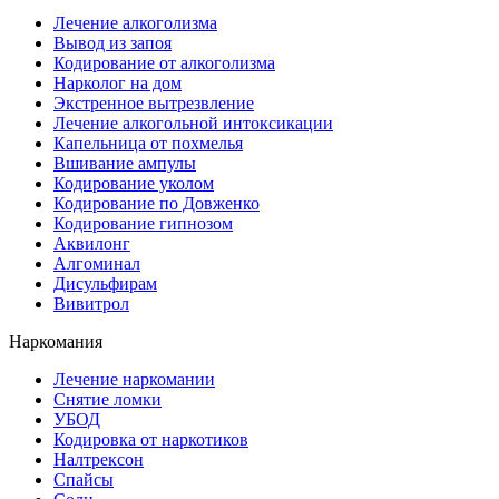
Лечение алкоголизма
Вывод из запоя
Кодирование от алкоголизма
Нарколог на дом
Экстренное вытрезвление
Лечение алкогольной интоксикации
Капельница от похмелья
Вшивание ампулы
Кодирование уколом
Кодирование по Довженко
Кодирование гипнозом
Аквилонг
Алгоминал
Дисульфирам
Вивитрол
Наркомания
Лечение наркомании
Снятие ломки
УБОД
Кодировка от наркотиков
Налтрексон
Спайсы