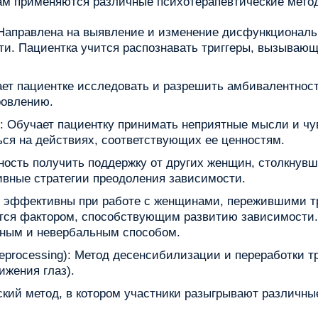
ам применяются различные психотерапевтические мето
 Направлена на выявление и изменение дисфункциональ
. Пациентка учится распознавать триггеры, вызывающи
ет пациентке исследовать и разрешить амбивалентност
ровлению.
): Обучает пациентку принимать неприятные мысли и чу
ься на действиях, соответствующих ее ценностям.
ность получить поддержку от других женщин, столкнув
вные стратегии преодоления зависимости.
но эффективны при работе с женщинами, пережившими т
яется фактором, способствующим развитию зависимости
сным и невербальным способом.
Reprocessing): Метод десенсибилизации и переработки
ижения глаз).
кий метод, в котором участники разыгрывают различны