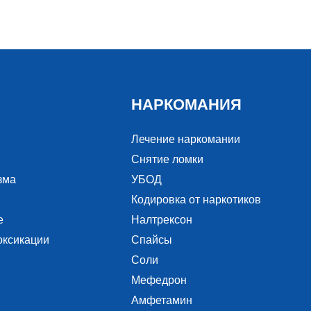
НАРКОМАНИЯ
Лечение наркомании
Снятие ломки
зма
УБОД
Кодировка от наркотиков
е
Налтрексон
оксикации
Спайсы
Соли
Мефедрон
Амфетамин