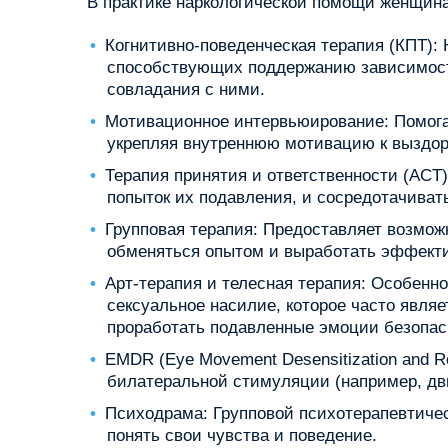
В практике наркологической помощи женщин
Когнитивно-поведенческая терапия (КПТ):
способствующих поддержанию зависимости
совладания с ними.
Мотивационное интервьюирование: Помога
укрепляя внутреннюю мотивацию к выздо
Терапия принятия и ответственности (ACT
попыток их подавления, и сосредотачиват
Групповая терапия: Предоставляет возмож
обменяться опытом и выработать эффекти
Арт-терапия и телесная терапия: Особен
сексуальное насилие, которое часто явл
проработать подавленные эмоции безопа
EMDR (Eye Movement Desensitization and 
билатеральной стимуляции (например, дв
Психодрама: Групповой психотерапевтичес
понять свои чувства и поведение.