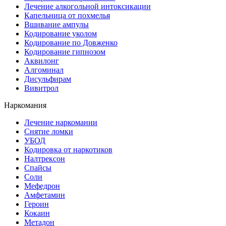
Лечение алкогольной интоксикации
Капельница от похмелья
Вшивание ампулы
Кодирование уколом
Кодирование по Довженко
Кодирование гипнозом
Аквилонг
Алгоминал
Дисульфирам
Вивитрол
Наркомания
Лечение наркомании
Снятие ломки
УБОД
Кодировка от наркотиков
Налтрексон
Спайсы
Соли
Мефедрон
Амфетамин
Героин
Кокаин
Метадон