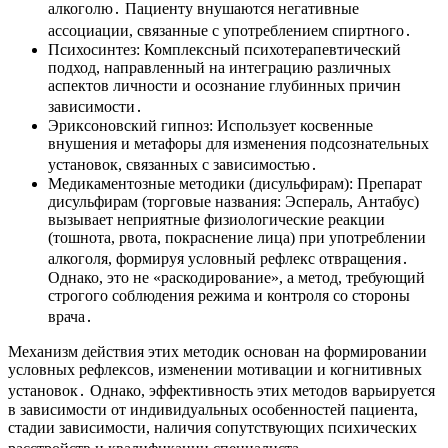
алкоголю․ Пациенту внушаются негативные
ассоциации, связанные с употреблением спиртного․
Психосинтез: Комплексный психотерапевтический
подход, направленный на интеграцию различных
аспектов личности и осознание глубинных причин
зависимости․
Эриксоновский гипноз: Использует косвенные
внушения и метафоры для изменения подсознательных
установок, связанных с зависимостью․
Медикаментозные методики (дисульфирам): Препарат
дисульфирам (торговые названия: Эспераль, Антабус)
вызывает неприятные физиологические реакции
(тошнота, рвота, покраснение лица) при употреблении
алкоголя, формируя условный рефлекс отвращения․
Однако, это не «раскодирование», а метод, требующий
строгого соблюдения режима и контроля со стороны
врача․
Механизм действия этих методик основан на формировании
условных рефлексов, изменении мотивации и когнитивных
установок․ Однако, эффективность этих методов варьируется
в зависимости от индивидуальных особенностей пациента,
стадии зависимости, наличия сопутствующих психических