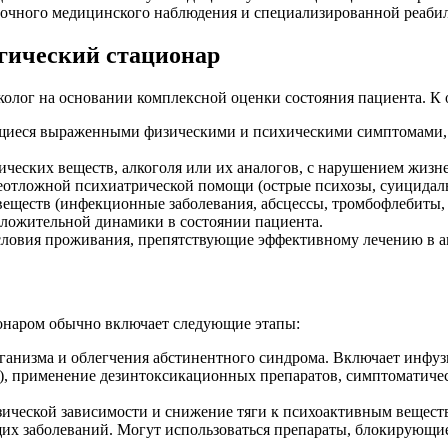
уточного медицинского наблюдения и специализированной реаби
гический стационар
олог на основании комплексной оценки состояния пациента. К 
щиеся выраженными физическими и психическими симптомами,
ческих веществ, алкоголя или их аналогов, с нарушением жиз
отложной психиатрической помощи (острые психозы, суицидаль
ществ (инфекционные заболевания, абсцессы, тромбофлебиты, г
оложительной динамики в состоянии пациента.
словия проживания, препятствующие эффективному лечению в а
ионаром обычно включает следующие этапы:
рганизма и облегчения абстинентного синдрома. Включает инфу
я), применение дезинтоксикационных препаратов, симптоматиче
зической зависимости и снижение тяги к психоактивным вещест
их заболеваний. Могут использоваться препараты, блокирующие