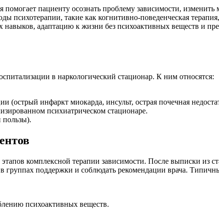
 помогает пациенту осознать проблему зависимости, изменить 
ды психотерапии, такие как когнитивно-поведенческая терапия
х навыков, адаптацию к жизни без психоактивных веществ и пре
спитализации в наркологический стационар. К ним относятся:
и (острый инфаркт миокарда, инсульт, острая почечная недостат
лизированном психиатрическом стационаре.
 пользы).
ентов
з этапов комплексной терапии зависимости. После выписки из с
ь в группах поддержки и соблюдать рекомендации врача. Типич
блению психоактивных веществ.