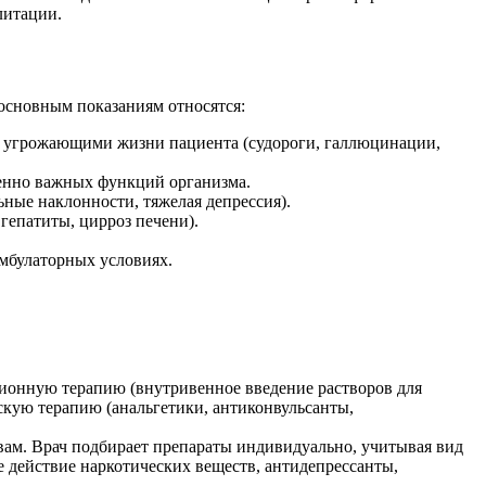
литации.
основным показаниям относятся:
 угрожающими жизни пациента (судороги, галлюцинации,
ненно важных функций организма.
ные наклонности, тяжелая депрессия).
епатиты, цирроз печени).
мбулаторных условиях.
зионную терапию (внутривенное введение растворов для
скую терапию (анальгетики, антиконвульсанты,
вам. Врач подбирает препараты индивидуально, учитывая вид
 действие наркотических веществ, антидепрессанты,