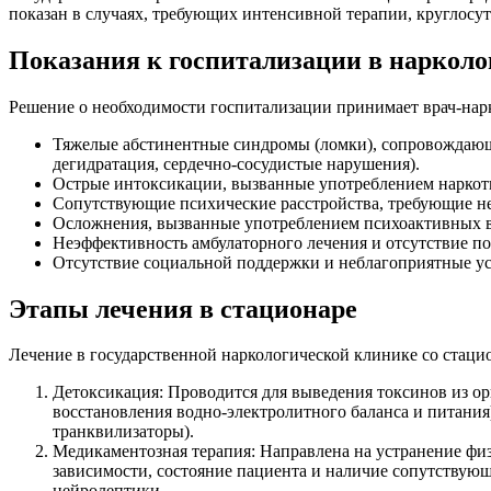
показан в случаях, требующих интенсивной терапии, круглос
Показания к госпитализации в нарколо
Решение о необходимости госпитализации принимает врач-нарк
Тяжелые абстинентные синдромы (ломки), сопровождаю
дегидратация, сердечно-сосудистые нарушения).
Острые интоксикации, вызванные употреблением наркоти
Сопутствующие психические расстройства, требующие не
Осложнения, вызванные употреблением психоактивных ве
Неэффективность амбулаторного лечения и отсутствие п
Отсутствие социальной поддержки и неблагоприятные у
Этапы лечения в стационаре
Лечение в государственной наркологической клинике со стац
Детоксикация: Проводится для выведения токсинов из о
восстановления водно-электролитного баланса и питани
транквилизаторы).
Медикаментозная терапия: Направлена на устранение фи
зависимости, состояние пациента и наличие сопутствующ
нейролептики.