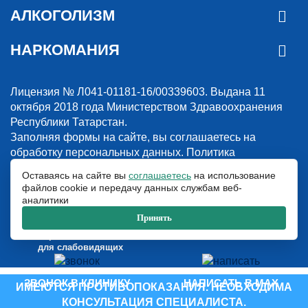
АЛКОГОЛИЗМ
НАРКОМАНИЯ
Лицензия № Л041-01181-16/00339603. Выдана 11
октября 2018 года Министерством Здравоохранения
Республики Татарстан.
Заполняя формы на сайте, вы соглашаетесь на
обработку персональных данных.
Политика
конфиденциальности
Оставаясь на сайте вы
соглашаетесь
на использование
файлов cookie и передачу данных службам веб-
© 2018-2026. Наркологическая клиника “Detox”. Все права защищены.
аналитики
Указанные на сайте цены и информация имеют информационный
характер и не являются публичной офертой.
Принять
ООО «Детокс», ИНН 1660311156, ОГРН 1181690030708
Версия сайта
для слабовидящих
ЗВОНОК В КЛИНИКУ
НАПИСАТЬ В MAX
ИМЕЮТСЯ ПРОТИВОПОКАЗАНИЯ. НЕОБХОДИМА
КОНСУЛЬТАЦИЯ СПЕЦИАЛИСТА.