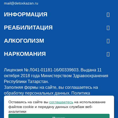
mail@detoxkazan.ru
ИНФОРМАЦИЯ
РЕАБИЛИТАЦИЯ
АЛКОГОЛИЗМ
НАРКОМАНИЯ
Лицензия № Л041-01181-16/00339603. Выдана 11
октября 2018 года Министерством Здравоохранения
Республики Татарстан.
Заполняя формы на сайте, вы соглашаетесь на
обработку персональных данных.
Политика
конфиденциальности
Оставаясь на сайте вы
соглашаетесь
на использование
файлов cookie и передачу данных службам веб-
© 2018-2026. Наркологическая клиника “Detox”. Все права защищены.
аналитики
Указанные на сайте цены и информация имеют информационный
характер и не являются публичной офертой.