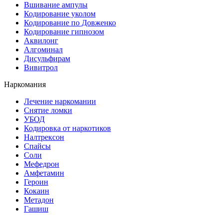
Вшивание ампулы
Кодирование уколом
Кодирование по Довженко
Кодирование гипнозом
Аквилонг
Алгоминал
Дисульфирам
Вивитрол
Наркомания
Лечение наркомании
Снятие ломки
УБОД
Кодировка от наркотиков
Налтрексон
Спайсы
Соли
Мефедрон
Амфетамин
Героин
Кокаин
Метадон
Гашиш