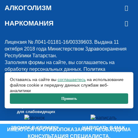
АЛКОГОЛИЗМ
НАРКОМАНИЯ
Лицензия № Л041-01181-16/00339603. Выдана 11
октября 2018 года Министерством Здравоохранения
Республики Татарстан.
Заполняя формы на сайте, вы соглашаетесь на
обработку персональных данных.
Политика
конфиденциальности
Оставаясь на сайте вы
соглашаетесь
на использование
файлов cookie и передачу данных службам веб-
© 2018-2026. Наркологическая клиника “Detox”. Все права защищены.
аналитики
Указанные на сайте цены и информация имеют информационный
характер и не являются публичной офертой.
Принять
ООО «Детокс», ИНН 1660311156, ОГРН 1181690030708
Версия сайта
для слабовидящих
ЗВОНОК В КЛИНИКУ
НАПИСАТЬ В MAX
ИМЕЮТСЯ ПРОТИВОПОКАЗАНИЯ. НЕОБХОДИМА
КОНСУЛЬТАЦИЯ СПЕЦИАЛИСТА.